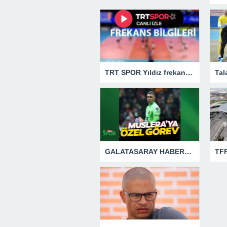
TRT SPOR Yıldız frekans bilgileri TRT Yıldız nasıl izlenir, kaçıncı kanalda?
GALATASARAY HABERLERİ: Okan Buruk’tan Muslera’ya özel görev