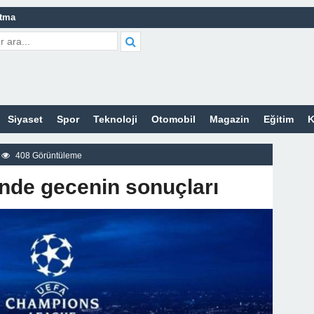
atma
leri Nelerdir?
tleri Nelerdir?
etleri Nelerdir?
Siyaset
Spor
Teknoloji
Otomobil
Magazin
Eğitim
K
tleri Nelerdir?
rt Bayan Sitesi
408 Görüntüleme
z
’nde gecenin sonuçları