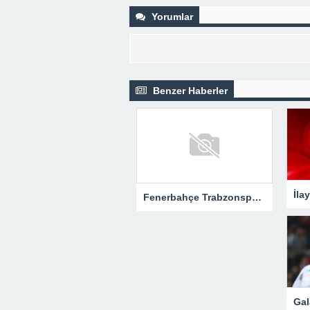
Yorumlar
Benzer Haberler
Fenerbahçe Trabzonspor maçının hakemi Abdülkadir Bitigen oldu!Spor Toto Süper Lig