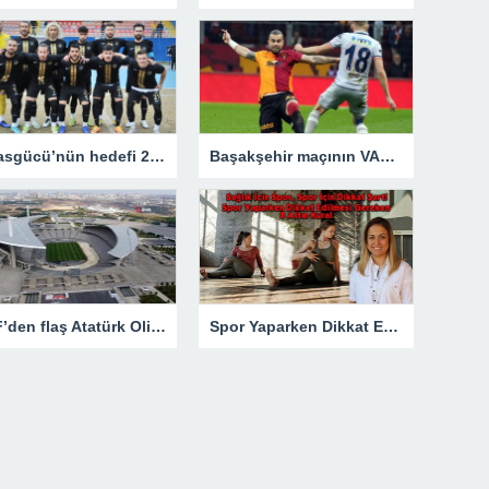
Talasgücü’nün hedefi 24 puanı almak
Başakşehir maçının VAR hakemi belli oldu
TFF’den flaş Atatürk Olimpiyat Stadı kararı
Spor Yaparken Dikkat Edilmesi Gereken 8 Altın Kural – Spor