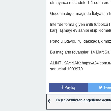
olmayınca mücadele 1-1 sona erdi
Gecenin diğer maçında İtalya’nın In
Inter’de forma giyen milli futbolc
karşılaşmayı ev sahibi ekip Romelu
Portolu Otavio, 78. dakikada kırmızı 
Bu maçların rövanşları 14 Mart Sa
ALINTI KAYNAK: https://t24.com.tr
sonuclari,1093979
Paylaş
Twee
Ekşi Sözlük'ten engelleme açık