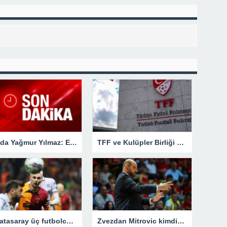
İlayda Yağmur Yılmaz: En büyük başarım genç kızlara umut olmak
TFF ve Kulüpler Birliği Vakfı yabancı kuralı için hemfikir oldu! Kritik toplantıdan önemli kararlar çıktı
Galatasaray üç futbolcunun satışından 60 milyon euro bekliyor
Zvezdan Mitrovic kimdir? – Son Dakika Spor Haberleri