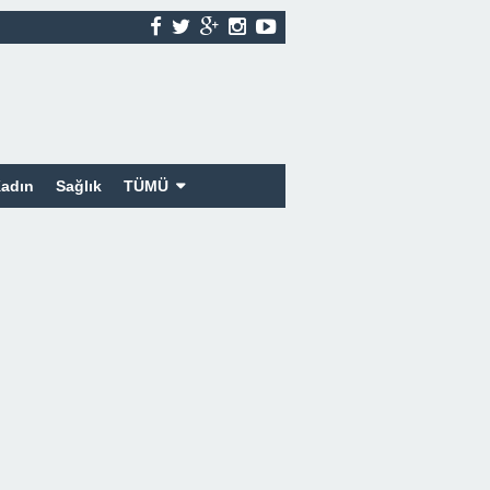
adın
Sağlık
TÜMÜ