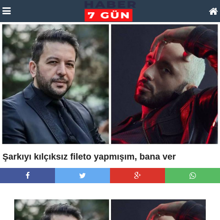
Şarkıyı kılçıksız fileto yapmışım, bana ver