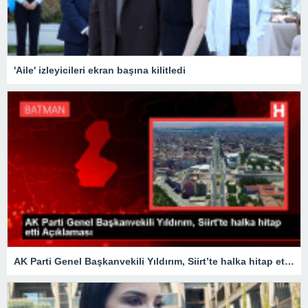
'Aile' izleyicileri ekran başına kilitledi
AK Parti Genel Başkanvekili Yıldırım, Siirt’te halka hitap etti Açıklaması