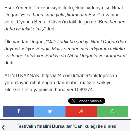
Eser Yenenler’in kendisiyle ilgili çektiği videoya ise Nihat
Doğan
“Eser, bunu sana yakıştıramadım Eser”
cevabını
verdi. Oyuncu Berker Güven’in taklidi için de
“Beni benden
daha iyi taklit etmiş”
dedi.
Öte yandan Doğan,
“Millet artık bu şarkıyı Nihat Doğan’dan
duymak istiyor. Sevgili Matiz senden rica ediyorum milletin
sözlerine kulak ver. Şarkıyı da Nihat Doğan’a ver kardeşim”
dedi.
ALINTI KAYNAK: https://t24.com.tr/haber/antidepresan-i-
yorumlayan-nihat-dogan-dan-mabel-matiz-e-sarkiyi-
kilciksiz-fileto-yapmisim-bana-ver,1089374
Festivalin finalini Bursalılar ’Can’ kulağı ile dinledi