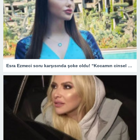
Esra Ezmeci soru karşısında şoke oldu! “Kocamın cinsel organı küçük tuzlu suyla…”