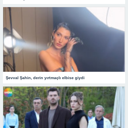
Şevval Şahin, derin yırtmaçlı elbise giydi