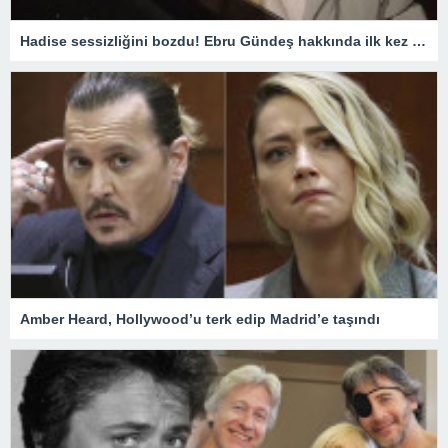
Hadise sessizliğini bozdu! Ebru Gündeş hakkında ilk kez konuştu
Amber Heard, Hollywood’u terk edip Madrid’e taşındı