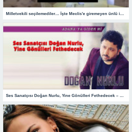
Milletvekili seçilemediler… İşte Meclis'e giremeyen ünlü isimler
Ses Sanatçısı Doğan Nurlu, Yine Gönülleri Fethedecek – Magazin