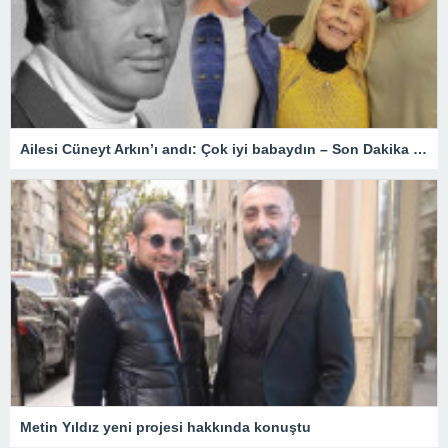
Ailesi Cüneyt Arkın’ı andı: Çok iyi babaydın – Son Dakika Magazin Haberleri
Metin Yıldız yeni projesi hakkında konuştu