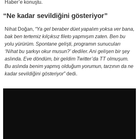
Haber’e konuştu.
“Ne kadar sevildiğini gösteriyor”
Nihat Doğan,
“Ya gel beraber düet yapalım yoksa ver bana,
bak ben tertemiz kılçıksız fileto yapmışım zaten. Ben bu
yolu yürürüm. Spontane gelişti, programın sunucuları
‘Nihat bu şarkıyı okur musun?’ dediler. Ani gelişen bir şey
aslında. Eve döndüm, bir geldim Twitter’da TT olmuşum.
Bu aslında benim yapmış olduğum yorumun, tarzının da ne
kadar sevildiğini gösteriyor”
dedi.
Geçtiğimiz günlerde ilk bebeğini kucağına almanın heyecanını
yaşayan Nihat Doğan, TV8 ekranlarında yayımlanan 2. Sayfa
programına konuk oldu. Canlı yayında çarpıcı açıklamalar yapan
Doğan, şarkı söylemeyi de ihmal etmedi.
“Mabel’den daha güzel okudum”