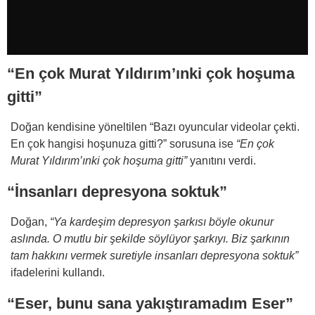
Mabel Matiz ve Mert Demir’in birlikte çıkardığı ve birçok kişi
tarafından söylenen Antidepresan şarkısını bir de Nihat
Doğan söyledi. Şarkıyı türkü formatında okuyan Doğan,
kendi performansına tam puan vererek “Mabel’den daha
“En çok Murat Yıldırım’ınki çok hoşuma
güzel okudum” dedi. 2.Sayfa sunucusu ise “Mabel
gitti”
yatağından fırladı” yorumunu yaptı. Doğan’ın canlı
yayındaki performansı dinleyicileri ikiye böldü. Bir kısım
Doğan kendisine yöneltilen “Bazı oyuncular videolar çekti.
şarkıcının kendine has yorumunu beğenirken bir kısım da
En çok hangisi hoşunuza gitti?” sorusuna ise
“En çok
hiç beğenmedi.” />
Murat Yıldırım’ınki çok hoşuma gitti”
yanıtını verdi.
“İnsanları depresyona soktuk”
Doğan,
“Ya kardeşim depresyon şarkısı böyle okunur
aslında. O mutlu bir şekilde söylüyor şarkıyı. Biz şarkının
tam hakkını vermek suretiyle insanları depresyona soktuk”
ifadelerini kullandı.
“Eser, bunu sana yakıştıramadım Eser”