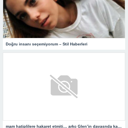
Doğru insanı seçemiyorum – Stil Haberleri
mam hatiplilere hakaret etmiti… arkc Glen’in davasnda karar belli oldu