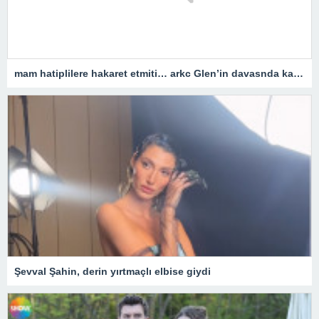
mam hatiplilere hakaret etmiti… arkc Glen’in davasnda karar belli oldu
Şevval Şahin, derin yırtmaçlı elbise giydi