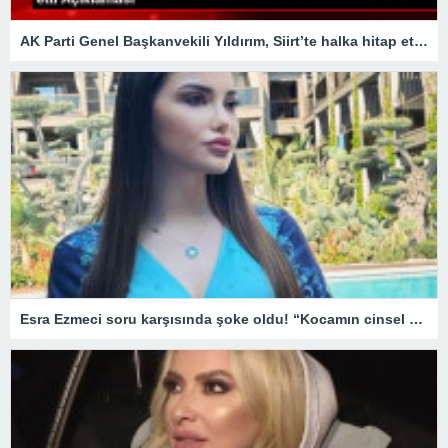
AK Parti Genel Başkanvekili Yıldırım, Siirt’te halka hitap etti Açıklaması
Esra Ezmeci soru karşısında şoke oldu! “Kocamın cinsel organı küçük tuzlu suyla…”