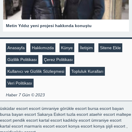
Metin Yıldız yeni projesi hakkında konuştu
Anasayfa
Hakkımızda
Künye
İletişim
Sitene Ekle
Gizlilik Politikası
Çerez Politikası
Kullanıcı ve Gizlilik Sözleşmesi
Topluluk Kuralları
Veri Politikası
Haber 7 Gün © 2023
üsküdar escort
escort ümraniye
görükle escort
bursa escort bayan
bursa bayan escort
Sakarya Eskort
tuzla escort
ataehir escort
maltepe
escort
pendik escort
kartal escort
kadıköy escort
ümraniye escort
kartal escort
marmaris escort
escort konya
escort konya
şişli escort
,