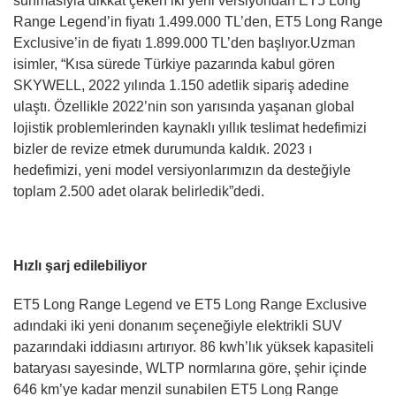
sunmasıyla dikkat çeken iki yeni versiyondan ET5 Long
Range Legend’in fiyatı 1.499.000 TL’den, ET5 Long Range
Exclusive’in de fiyatı 1.899.000 TL’den başlıyor.Uzman
isimler, “Kısa sürede Türkiye pazarında kabul gören
SKYWELL, 2022 yılında 1.150 adetlik sipariş adedine
ulaştı. Özellikle 2022’nin son yarısında yaşanan global
lojistik problemlerinden kaynaklı yıllık teslimat hedefimizi
bizler de revize etmek durumunda kaldık. 2023 ı
hedefimizi, yeni model versiyonlarımızın da desteğiyle
toplam 2.500 adet olarak belirledik”dedi.
Hızlı şarj edilebiliyor
ET5 Long Range Legend ve ET5 Long Range Exclusive
adındaki iki yeni donanım seçeneğiyle elektrikli SUV
pazarındaki iddiasını artırıyor. 86 kwh’lık yüksek kapasiteli
bataryası sayesinde, WLTP normlarına göre, şehir içinde
646 km’ye kadar menzil sunabilen ET5 Long Range