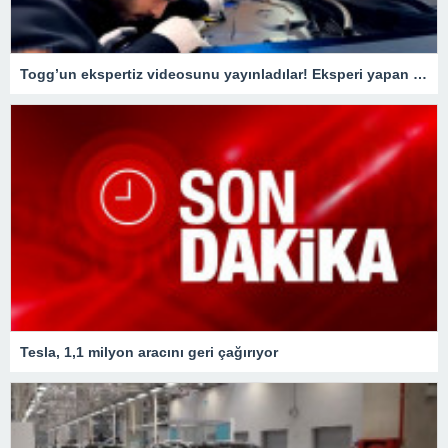
Togg’un ekspertiz videosunu yayınladılar! Eksperi yapan usta o detay karşısında şaştı kaldı
Tesla, 1,1 milyon aracını geri çağırıyor