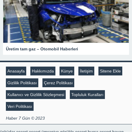
Üretim tam gaz – Otomobil Haberleri
Anasayfa
Hakkımızda
Künye
İletişim
Sitene Ekle
Gizlilik Politikası
Çerez Politikası
Kullanıcı ve Gizlilik Sözleşmesi
Topluluk Kuralları
Veri Politikası
Haber 7 Gün © 2023
üsküdar escort
escort ümraniye
görükle escort
bursa escort bayan