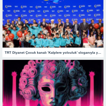
TRT Diyanet Çocuk kanalı ‘Kalplere yolculuk’ sloganıyla yayın hayatına başladı