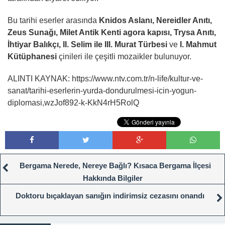
Bu tarihi eserler arasında
Knidos Aslanı, Nereidler Anıtı,
Zeus Sunağı, Milet Antik Kenti agora kapısı, Trysa Anıtı,
İhtiyar Balıkçı, II. Selim ile III. Murat Türbesi
ve
I. Mahmut
Kütüphanesi
çinileri ile çeşitli mozaikler bulunuyor.
ALINTI KAYNAK: https://www.ntv.com.tr/n-life/kultur-ve-
sanat/tarihi-eserlerin-yurda-dondurulmesi-icin-yogun-
diplomasi,wzJof892-k-KkN4rH5RolQ
Bergama Nerede, Nereye Bağlı? Kısaca Bergama İlçesi
Hakkında Bilgiler
Doktoru bıçaklayan sanığın indirimsiz cezasını onandı