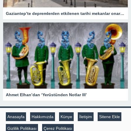
Gaziantep’te depremlerden etkilenen tarihi mekanlar onarıldı
Ahmet Elhan’dan ‘Yerüstünden Notlar III’
Anasayfa
Hakkımızda
Künye
İletişim
Sitene Ekle
Gizlilik Politikası
Çerez Politikası