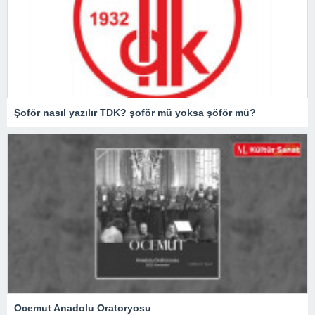
Şoför nasıl yazılır TDK? şoför mü yoksa şöför mü?
Ocemut Anadolu Oratoryosu