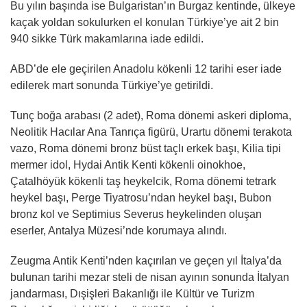
Bu yılın başında ise Bulgaristan’ın Burgaz kentinde, ülkeye
kaçak yoldan sokulurken el konulan Türkiye’ye ait 2 bin
940 sikke Türk makamlarına iade edildi.
ABD’de ele geçirilen Anadolu kökenli 12 tarihi eser iade
edilerek mart sonunda Türkiye’ye getirildi.
Tunç boğa arabası (2 adet), Roma dönemi askeri diploma,
Neolitik Hacılar Ana Tanrıça figürü, Urartu dönemi terakota
vazo, Roma dönemi bronz büst taçlı erkek başı, Kilia tipi
mermer idol, Hydai Antik Kenti kökenli oinokhoe,
Çatalhöyük kökenli taş heykelcik, Roma dönemi tetrark
heykel başı, Perge Tiyatrosu’ndan heykel başı, Bubon
bronz kol ve Septimius Severus heykelinden oluşan
eserler, Antalya Müzesi’nde korumaya alındı.
Zeugma Antik Kenti’nden kaçırılan ve geçen yıl İtalya’da
bulunan tarihi mezar steli de nisan ayının sonunda İtalyan
jandarması, Dışişleri Bakanlığı ile Kültür ve Turizm