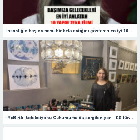
İnsanlığın başına nasıl bir bela açtığını gösteren en iyi 10 yapay zekâ filmi!
‘ReBirth’ koleksiyonu Çukurcuma’da sergileniyor – Kültür Sanat & Sinema