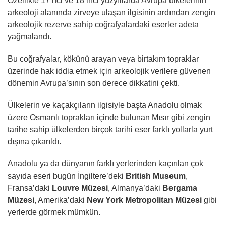
Özellikle 17’nci ve 18’inci yüzyıllarda Avrupa ülkelerinin
arkeoloji alanında zirveye ulaşan ilgisinin ardından zengin
arkeolojik rezerve sahip coğrafyalardaki eserler adeta
yağmalandı.
Bu coğrafyalar, kökünü arayan veya birtakım topraklar
üzerinde hak iddia etmek için arkeolojik verilere güvenen
dönemin Avrupa’sının son derece dikkatini çekti.
Ülkelerin ve kaçakçıların ilgisiyle başta Anadolu olmak
üzere Osmanlı toprakları içinde bulunan Mısır gibi zengin
tarihe sahip ülkelerden birçok tarihi eser farklı yollarla yurt
dışına çıkarıldı.
Anadolu ya da dünyanın farklı yerlerinden kaçırılan çok
sayıda eseri bugün İngiltere’deki
British Museum
,
Fransa’daki
Louvre Müzesi
, Almanya’daki
Bergama
Müzesi
, Amerika’daki
New York Metropolitan Müzesi
gibi
yerlerde görmek mümkün.