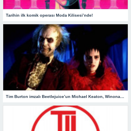
Tarihin ilk komik operası Moda Kilisesi’nde!
Tim Burton imzalı Beetlejuice’un Michael Keaton, Winona Ryder ve Jenna Ortega’lı devam filmi geliyor