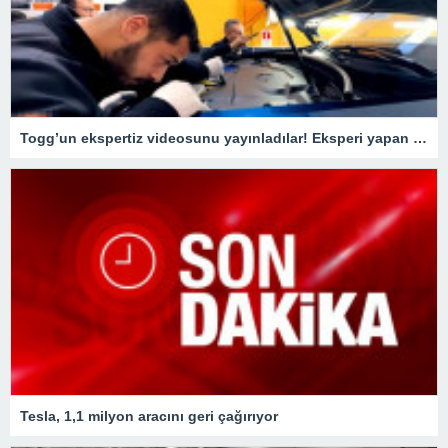
Togg’un ekspertiz videosunu yayınladılar! Eksperi yapan usta o detay karşısında şaştı kaldı
Tesla, 1,1 milyon aracını geri çağırıyor