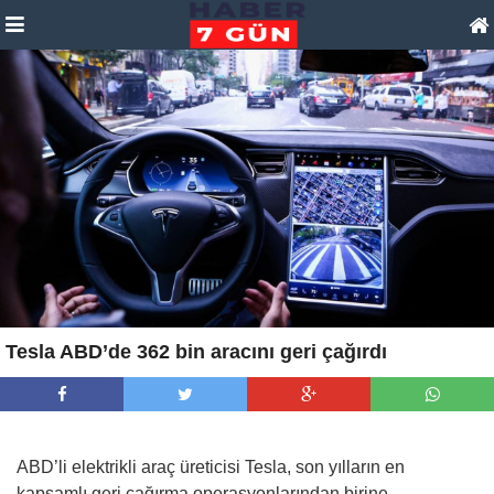
Tesla ABD’de 362 bin aracını geri çağırdı
ABD’li elektrikli araç üreticisi Tesla, son yılların en
kapsamlı geri çağırma operasyonlarından birine