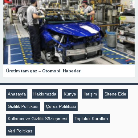
Üretim tam gaz – Otomobil Haberleri
Anasayfa
Hakkımızda
Künye
İletişim
Sitene Ekle
Gizlilik Politikası
Çerez Politikası
Kullanıcı ve Gizlilik Sözleşmesi
Topluluk Kuralları
Veri Politikası