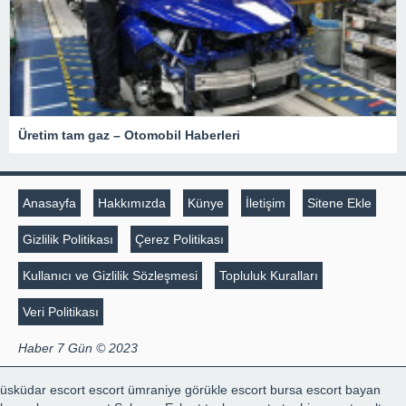
Üretim tam gaz – Otomobil Haberleri
Anasayfa
Hakkımızda
Künye
İletişim
Sitene Ekle
Gizlilik Politikası
Çerez Politikası
Kullanıcı ve Gizlilik Sözleşmesi
Topluluk Kuralları
Veri Politikası
Haber 7 Gün © 2023
üsküdar escort
escort ümraniye
görükle escort
bursa escort bayan