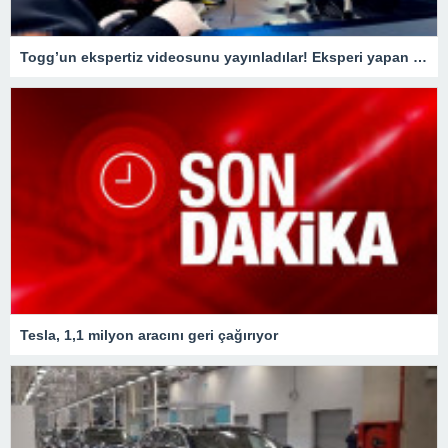
Togg’un ekspertiz videosunu yayınladılar! Eksperi yapan usta o detay karşısında şaştı kaldı
Tesla, 1,1 milyon aracını geri çağırıyor