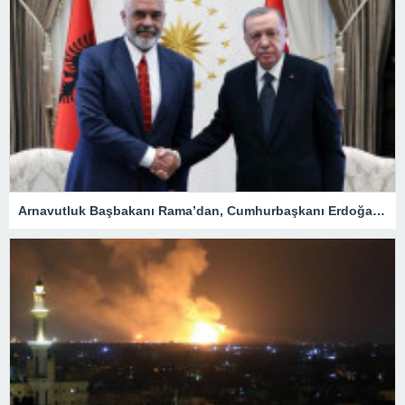
Arnavutluk Başbakanı Rama’dan, Cumhurbaşkanı Erdoğan’a destek mesajı