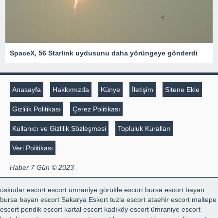
SpaceX, 56 Starlink uydusunu daha yörüngeye gönderdi
Anasayfa
Hakkımızda
Künye
İletişim
Sitene Ekle
Gizlilik Politikası
Çerez Politikası
Kullanıcı ve Gizlilik Sözleşmesi
Topluluk Kuralları
Veri Politikası
Haber 7 Gün © 2023
üsküdar escort
escort ümraniye
görükle escort
bursa escort bayan
bursa bayan escort
Sakarya Eskort
tuzla escort
ataehir escort
maltepe
escort
pendik escort
kartal escort
kadıköy escort
ümraniye escort