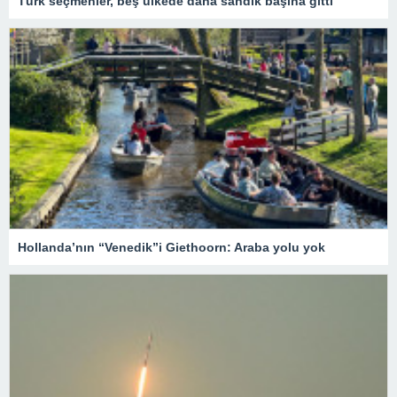
Türk seçmenler, beş ülkede daha sandık başına gitti
Hollanda’nın “Venedik”i Giethoorn: Araba yolu yok