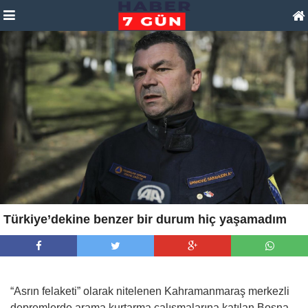
Türkiye’dekine benzer bir durum hiç yaşamadım
“Asrın felaketi” olarak nitelenen Kahramanmaraş merkezli
depremlerde arama kurtarma çalışmalarına katılan Bosna