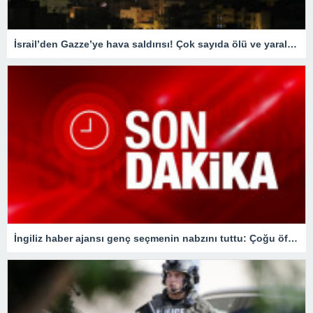
İsrail’den Gazze’ye hava saldırısı! Çok sayıda ölü ve yaralı var
İngiliz haber ajansı genç seçmenin nabzını tuttu: Çoğu öfkesini dindirmek için sandığa gidiyor