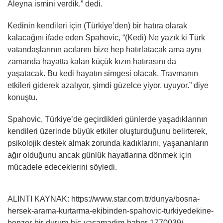
Aleyna ismini verdik.” dedi.
Kedinin kendileri için (Türkiye’den) bir hatıra olarak
kalacağını ifade eden Spahovic, “(Kedi) Ne yazık ki Türk
vatandaşlarının acılarını bize hep hatırlatacak ama aynı
zamanda hayatta kalan küçük kızın hatırasını da
yaşatacak. Bu kedi hayatın simgesi olacak. Travmanın
etkileri giderek azalıyor, şimdi güzelce yiyor, uyuyor.” diye
konuştu.
Spahovic, Türkiye’de geçirdikleri günlerde yaşadıklarının
kendileri üzerinde büyük etkiler oluşturduğunu belirterek,
psikolojik destek almak zorunda kadıklarını, yaşananların
ağır olduğunu ancak günlük hayatlarına dönmek için
mücadele edeceklerini söyledi.
ALINTI KAYNAK: https://www.star.com.tr/dunya/bosna-
hersek-arama-kurtarma-ekibinden-spahovic-turkiyedekine-
benzer-bir-durum-hic-yasamadim-haber-1770039/