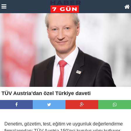
TÜV Austria’dan özel Türkiye daveti
Denetim, gözetim, test, eğitim ve uygunluk değerlendirme
firmalarından; TÜV Austria 150’nci kuruluş yılını kutluyor.