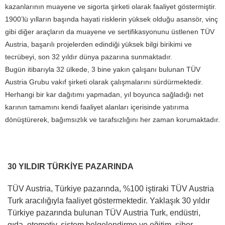
kazanlarının muayene ve sigorta şirketi olarak faaliyet göstermiştir.
1900’lü yılların başında hayati risklerin yüksek olduğu asansör, vinç
gibi diğer araçların da muayene ve sertifikasyonunu üstlenen TÜV
Austria, başarılı projelerden edindiği yüksek bilgi birikimi ve
tecrübeyi, son 32 yıldır dünya pazarına sunmaktadır.
Bugün itibarıyla 32 ülkede, 3 bine yakın çalışanı bulunan TÜV
Austria Grubu vakıf şirketi olarak çalışmalarını sürdürmektedir.
Herhangi bir kar dağıtımı yapmadan, yıl boyunca sağladığı net
karının tamamını kendi faaliyet alanları içerisinde yatırıma
dönüştürerek, bağımsızlık ve tarafsızlığını her zaman korumaktadır.
30 YILDIR TÜRKİYE PAZARINDA
TÜV Austria, Türkiye pazarında, %100 iştiraki TÜV Austria
Turk aracılığıyla faaliyet göstermektedir. Yaklaşık 30 yıldır
Türkiye pazarında bulunan TÜV Austria Turk, endüstri,
gıda, otomotiv, sistem belgelendirme ve eğitim, siber