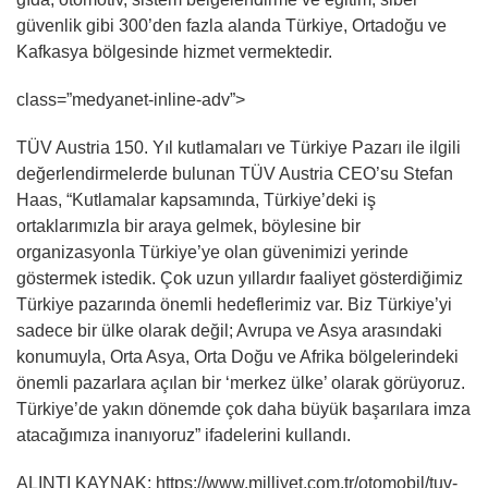
güvenlik gibi 300’den fazla alanda Türkiye, Ortadoğu ve
Kafkasya bölgesinde hizmet vermektedir.
class=”medyanet-inline-adv”>
TÜV Austria 150. Yıl kutlamaları ve Türkiye Pazarı ile ilgili
değerlendirmelerde bulunan TÜV Austria CEO’su Stefan
Haas, “Kutlamalar kapsamında, Türkiye’deki iş
ortaklarımızla bir araya gelmek, böylesine bir
organizasyonla Türkiye’ye olan güvenimizi yerinde
göstermek istedik. Çok uzun yıllardır faaliyet gösterdiğimiz
Türkiye pazarında önemli hedeflerimiz var. Biz Türkiye’yi
sadece bir ülke olarak değil; Avrupa ve Asya arasındaki
konumuyla, Orta Asya, Orta Doğu ve Afrika bölgelerindeki
önemli pazarlara açılan bir ‘merkez ülke’ olarak görüyoruz.
Türkiye’de yakın dönemde çok daha büyük başarılara imza
atacağımıza inanıyoruz” ifadelerini kullandı.
ALINTI KAYNAK: https://www.milliyet.com.tr/otomobil/tuv-