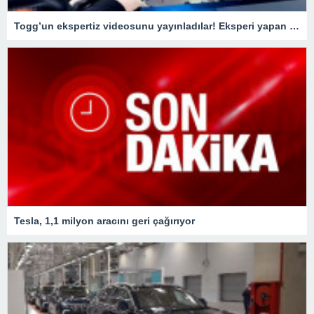
Togg’un ekspertiz videosunu yayınladılar! Eksperi yapan usta o detay karşısında şaştı kaldı
Tesla, 1,1 milyon aracını geri çağırıyor