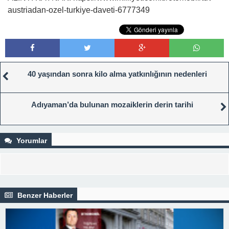
austriadan-ozel-turkiye-daveti-6777349
40 yaşından sonra kilo alma yatkınlığının nedenleri
Adıyaman’da bulunan mozaiklerin derin tarihi
Yorumlar
Benzer Haberler