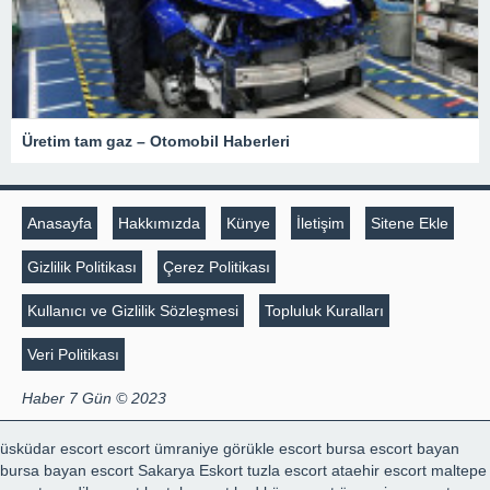
Üretim tam gaz – Otomobil Haberleri
Anasayfa
Hakkımızda
Künye
İletişim
Sitene Ekle
Gizlilik Politikası
Çerez Politikası
Kullanıcı ve Gizlilik Sözleşmesi
Topluluk Kuralları
Veri Politikası
Haber 7 Gün © 2023
üsküdar escort
escort ümraniye
görükle escort
bursa escort bayan
bursa bayan escort
Sakarya Eskort
tuzla escort
ataehir escort
maltepe