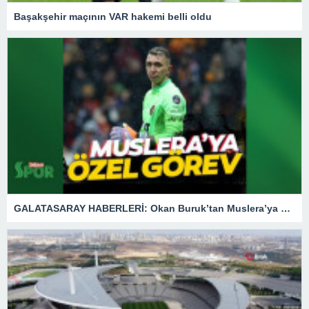
Başakşehir maçının VAR hakemi belli oldu
GALATASARAY HABERLERİ: Okan Buruk’tan Muslera’ya özel görev