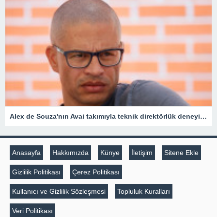
Alex de Souza'nın Avai takımıyla teknik direktörlük deneyimi kısa sürdü
Anasayfa
Hakkımızda
Künye
İletişim
Sitene Ekle
Gizlilik Politikası
Çerez Politikası
Kullanıcı ve Gizlilik Sözleşmesi
Topluluk Kuralları
Veri Politikası