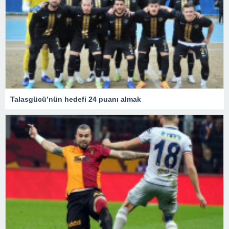
Talasgücü’nün hedefi 24 puanı almak