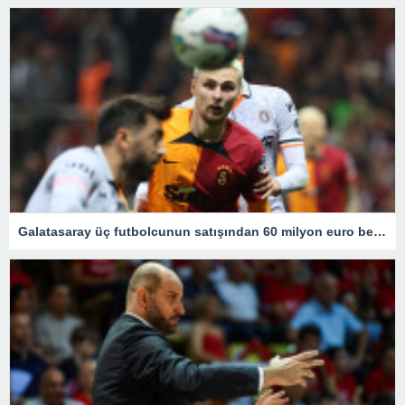
Galatasaray üç futbolcunun satışından 60 milyon euro bekliyor