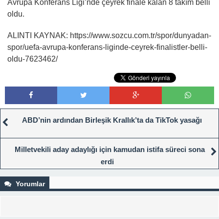
Avrupa Konferans Ligi’nde çeyrek finale kalan 8 takım belli
oldu.
ALINTI KAYNAK: https://www.sozcu.com.tr/spor/dunyadan-
spor/uefa-avrupa-konferans-liginde-ceyrek-finalistler-belli-
oldu-7623462/
ABD’nin ardından Birleşik Krallık’ta da TikTok yasağı
Milletvekili aday adaylığı için kamudan istifa süreci sona
erdi
Yorumlar