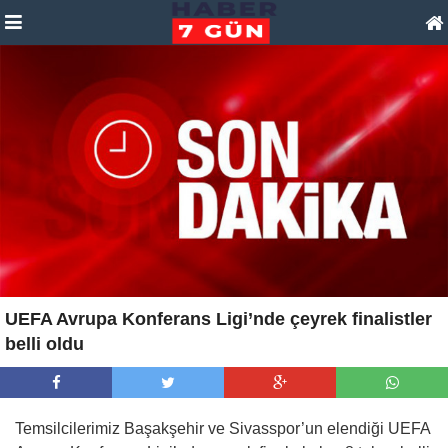
UEFA Avrupa Konferans Ligi’nde çeyrek finalistler
belli oldu
Temsilcilerimiz Başakşehir ve Sivasspor’un elendiği UEFA