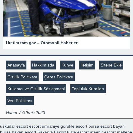
Üretim tam gaz – Otomobil Haberleri
Anasayfa
Hakkımızda
Künye
İletişim
Sitene Ekle
Gizlilik Politikası
Çerez Politikası
Kullanıcı ve Gizlilik Sözleşmesi
Topluluk Kuralları
Veri Politikası
Haber 7 Gün © 2023
üsküdar escort
escort ümraniye
görükle escort
bursa escort bayan
bursa bayan escort
Sakarya Eskort
tuzla escort
ataehir escort
maltepe