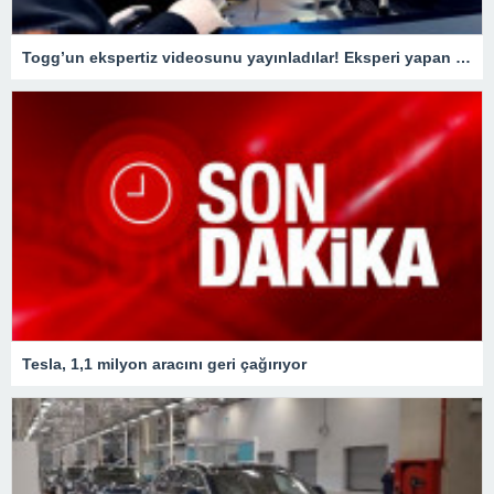
Togg’un ekspertiz videosunu yayınladılar! Eksperi yapan usta o detay karşısında şaştı kaldı
Tesla, 1,1 milyon aracını geri çağırıyor