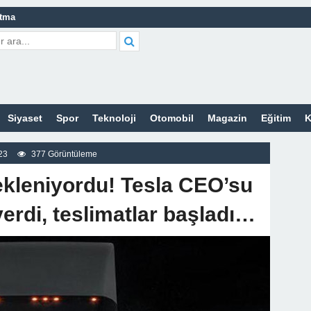
atma
leri Nelerdir?
tleri Nelerdir?
etleri Nelerdir?
Siyaset
Spor
Teknoloji
Otomobil
Magazin
Eğitim
K
tleri Nelerdir?
rt Bayan Sitesi
23
377 Görüntüleme
z
kleniyordu! Tesla CEO’su
verdi, teslimatlar başladı…