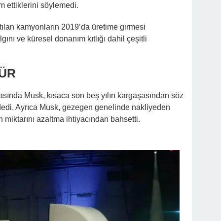
m ettiklerini söylemedi.
ıtılan kamyonların 2019’da üretime girmesi
ını ve küresel donanım kıtlığı dahil çeşitli
ZÜR
ırasında Musk, kısaca son beş yılın kargaşasından söz
” dedi. Ayrıca Musk, gezegen genelinde nakliyeden
miktarını azaltma ihtiyacından bahsetti.