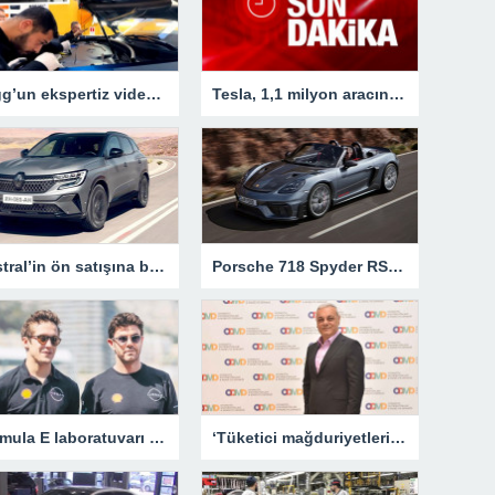
Togg’un ekspertiz videosunu yayınladılar! Eksperi yapan usta o detay karşısında şaştı kaldı
Tesla, 1,1 milyon aracını geri çağırıyor
Austral’in ön satışına başlanıyor – Otomobil Haberleri
Porsche 718 Spyder RS resmen tanıtıldı
Formula E laboratuvarı – Otomobil Haberleri
‘Tüketici mağduriyetlerinin önüne geçilmesinden yanayız’