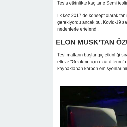
Tesla etkinlikte kaç tane Semi tesli
İlk kez 2017’de konsept olarak tan
gerekiyordu ancak bu, Kovid-19 salg
nedenlerle ertelendi.
ELON MUSK’TAN Ö
Teslimatların başlangıç etkinliği s
etti ve “Gecikme için özür dilerim
kaynaklanan karbon emisyonlarının 