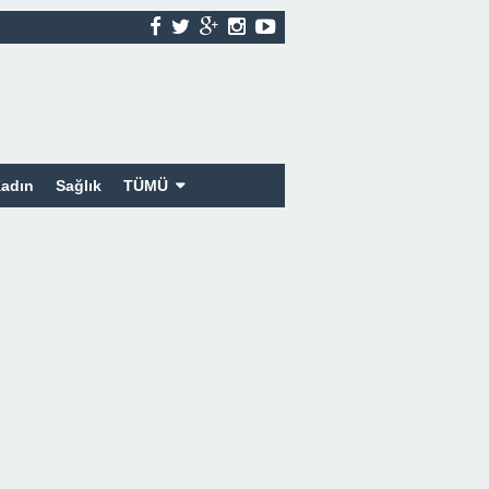
adın
Sağlık
TÜMÜ