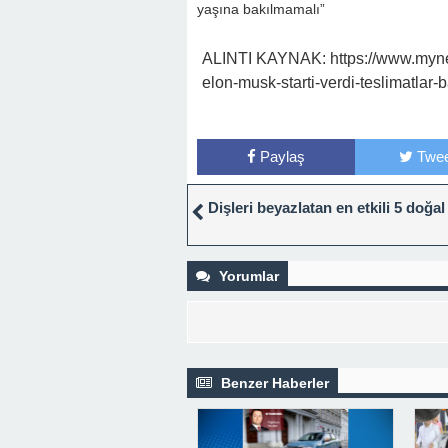
yaşına bakılmamalı”
ALINTI KAYNAK: https://www.myne
elon-musk-starti-verdi-teslimatla
Paylaş
Twee
Dişleri beyazlatan en etkili 5 doğa
Yorumlar
Benzer Haberler