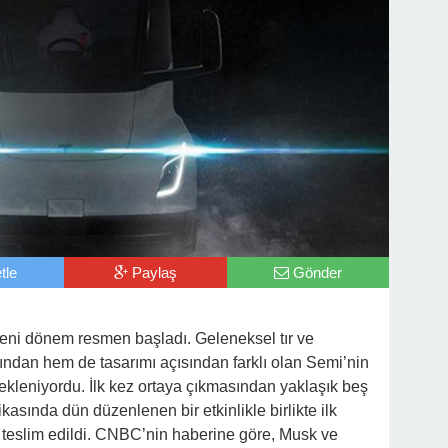
tle
Paylaş
Gönder
yeni dönem resmen başladı. Geleneksel tır ve
ndan hem de tasarımı açısından farklı olan Semi’nin
ekleniyordu. İlk kez ortaya çıkmasından yaklaşık beş
ikasında dün düzenlenen bir etkinlikle birlikte ilk
 teslim edildi. CNBC’nin haberine göre, Musk ve