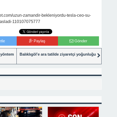
t.com/uzun-zamandir-bekleniyordu-tesla-ceo-su-
r-basladi-110107075777
tle
Paylaş
Gönder
l yöntem
Balıklıgöl’e ara tatilde ziyaretçi yoğunluğu