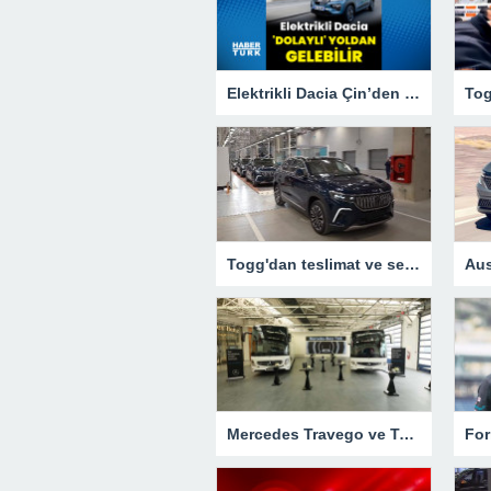
Elektrikli Dacia Çin’den ‘dolaylı’ yoldan gelebilir – Otomobil Haberleri
Togg'dan teslimat ve servis açıklaması
Mercedes Travego ve Tourismo yenilendi