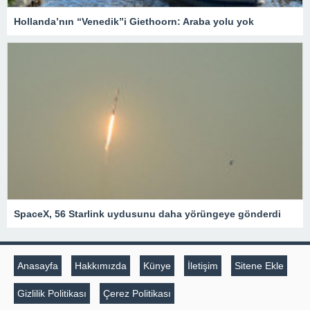
Hollanda’nın “Venedik”i Giethoorn: Araba yolu yok
SpaceX, 56 Starlink uydusunu daha yörüngeye gönderdi
Anasayfa
Hakkımızda
Künye
İletişim
Sitene Ekle
Gizlilik Politikası
Çerez Politikası