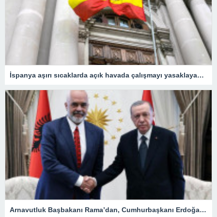
İspanya aşırı sıcaklarda açık havada çalışmayı yasaklayacak
Arnavutluk Başbakanı Rama’dan, Cumhurbaşkanı Erdoğan’a destek mesajı