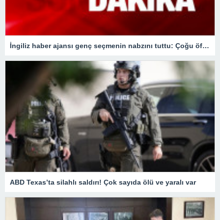
İngiliz haber ajansı genç seçmenin nabzını tuttu: Çoğu öfkesini dindirmek için sandığa gidiyor
ABD Texas’ta silahlı saldırı! Çok sayıda ölü ve yaralı var