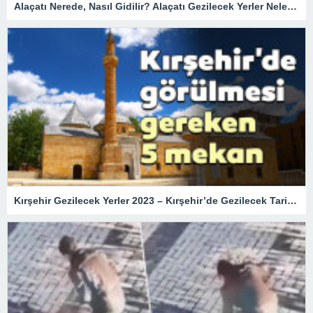
Alaçatı Nerede, Nasıl Gidilir? Alaçatı Gezilecek Yerler Nelerdir?
Kırşehir Gezilecek Yerler 2023 – Kırşehir’de Gezilecek Tarihi Turistik Yerler, En Güzel Doğal Mekanlar ve Müzeler Listesi