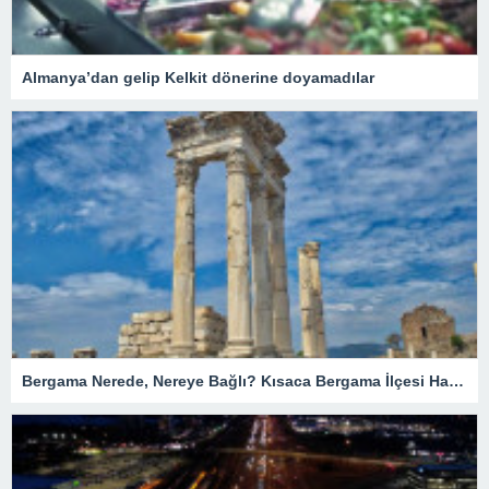
Almanya’dan gelip Kelkit dönerine doyamadılar
Bergama Nerede, Nereye Bağlı? Kısaca Bergama İlçesi Hakkında Bilgiler