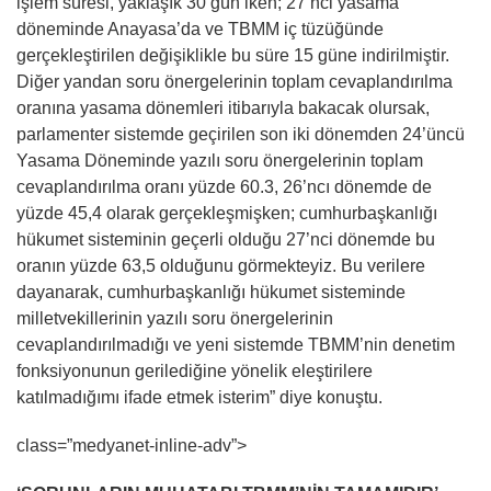
işlem süresi, yaklaşık 30 gün iken; 27’nci yasama
döneminde Anayasa’da ve TBMM iç tüzüğünde
gerçekleştirilen değişiklikle bu süre 15 güne indirilmiştir.
Diğer yandan soru önergelerinin toplam cevaplandırılma
oranına yasama dönemleri itibarıyla bakacak olursak,
parlamenter sistemde geçirilen son iki dönemden 24’üncü
Yasama Döneminde yazılı soru önergelerinin toplam
cevaplandırılma oranı yüzde 60.3, 26’ncı dönemde de
yüzde 45,4 olarak gerçekleşmişken; cumhurbaşkanlığı
hükumet sisteminin geçerli olduğu 27’nci dönemde bu
oranın yüzde 63,5 olduğunu görmekteyiz. Bu verilere
dayanarak, cumhurbaşkanlığı hükumet sisteminde
milletvekillerinin yazılı soru önergelerinin
cevaplandırılmadığı ve yeni sistemde TBMM’nin denetim
fonksiyonunun gerilediğine yönelik eleştirilere
katılmadığımı ifade etmek isterim” diye konuştu.
class=”medyanet-inline-adv”>