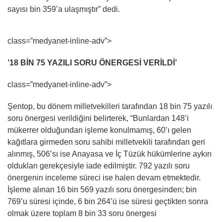
sayısı bin 359’a ulaşmıştır” dedi.
class=”medyanet-inline-adv”>
’18 BİN 75 YAZILI SORU ÖNERGESİ VERİLDİ’
class=”medyanet-inline-adv”>
Şentop, bu dönem milletvekilleri tarafından 18 bin 75 yazılı
soru önergesi verildiğini belirterek, “Bunlardan 148’i
mükerrer olduğundan işleme konulmamış, 60’ı gelen
kağıtlara girmeden soru sahibi milletvekili tarafından geri
alınmış, 506’sı ise Anayasa ve İç Tüzük hükümlerine aykırı
oldukları gerekçesiyle iade edilmiştir. 792 yazılı soru
önergenin inceleme süreci ise halen devam etmektedir.
İşleme alınan 16 bin 569 yazılı soru önergesinden; bin
769’u süresi içinde, 6 bin 264’ü ise süresi geçtikten sonra
olmak üzere toplam 8 bin 33 soru önergesi