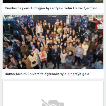
Cumhurbaşkanı Erdoğan Ayasofya-i Kebir Cami-i Şerifi'nde namaz kıldı, Kur'an okudu
Bakan Kurum üniversite öğrencileriyle bir araya geldi