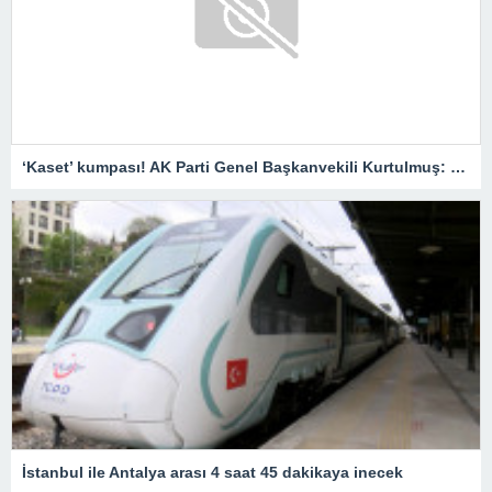
‘Kaset’ kumpası! AK Parti Genel Başkanvekili Kurtulmuş: Savcılar harekete geçmeli
İstanbul ile Antalya arası 4 saat 45 dakikaya inecek