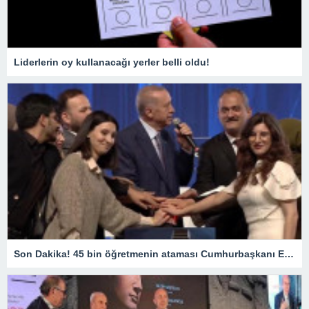
Liderlerin oy kullanacağı yerler belli oldu!
Son Dakika! 45 bin öğretmenin ataması Cumhurbaşkanı Erdoğan’ın katıldığı törenle gerçekleşti