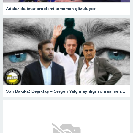
Adalar’da imar problemi tamamen çözülüyor
Son Dakika: Beşiktaş – Sergen Yalçın ayrılığı sonrası senaryolar! Fenerbahçe, Okan Buruk, Şenol Güneş…