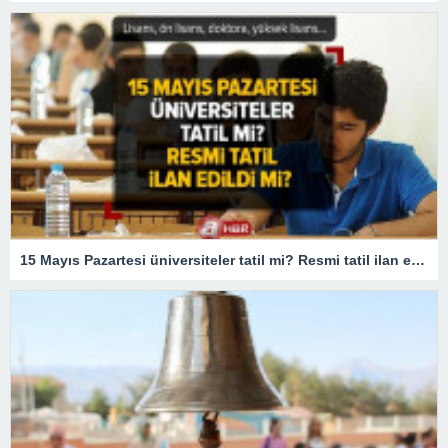
15 Mayıs Pazartesi üniversiteler tatil mi? Resmi tatil ilan edildi mi? Lisans, ön lisans, doktora, yüksek lisans…