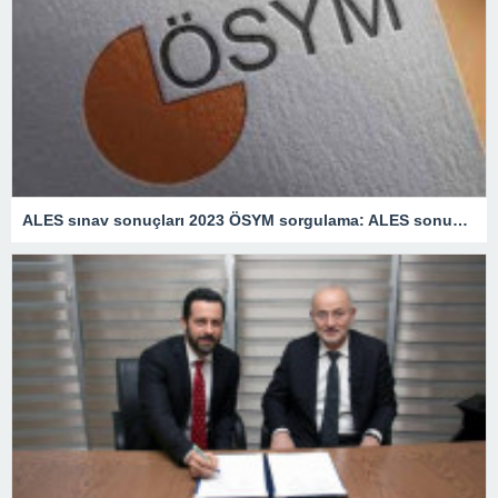
ALES sınav sonuçları 2023 ÖSYM sorgulama: ALES sonuçları ne zaman açıklanacak?