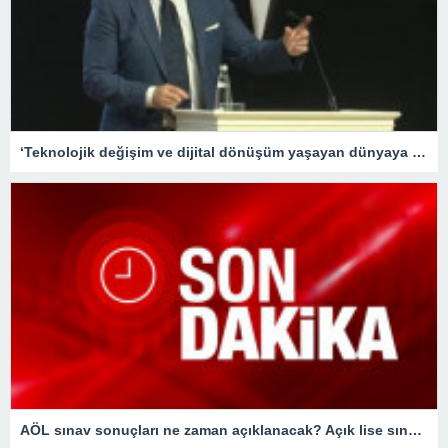
‘Teknolojik değişim ve dijital dönüşüm yaşayan dünyaya hızlı adapte olabilecek nesiller yetiştirme gayretindeyiz’
AÖL sınav sonuçları ne zaman açıklanacak? Açık lise sınav sonuçları bugün açıklanır mı?