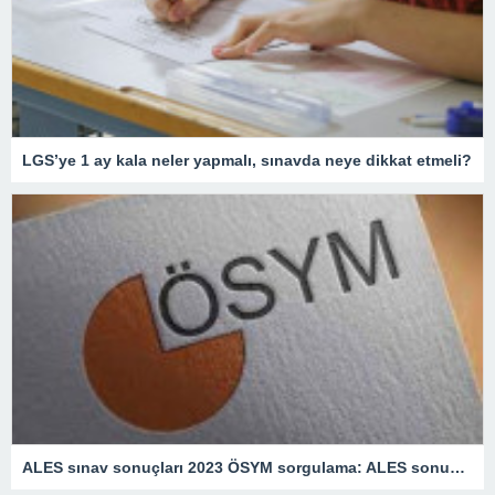
LGS’ye 1 ay kala neler yapmalı, sınavda neye dikkat etmeli?
ALES sınav sonuçları 2023 ÖSYM sorgulama: ALES sonuçları ne zaman açıklanacak?