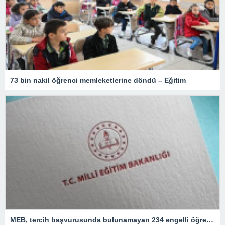
73 bin nakil öğrenci memleketlerine döndü – Eğitim
MEB, tercih başvurusunda bulunamayan 234 engelli öğretmeni atadı