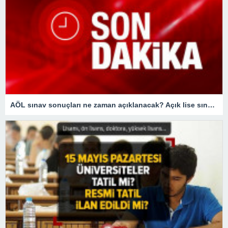
AÖL sınav sonuçları ne zaman açıklanacak? Açık lise sınav sonuçları bugün açıklanır mı?