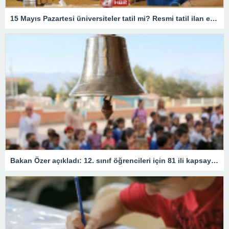
15 Mayıs Pazartesi üniversiteler tatil mi? Resmi tatil ilan edildi mi? Lisans, ön lisans, doktora, yüksek lisans…
Bakan Özer açıkladı: 12. sınıf öğrencileri için 81 ili kapsayan devamsızlık kararı