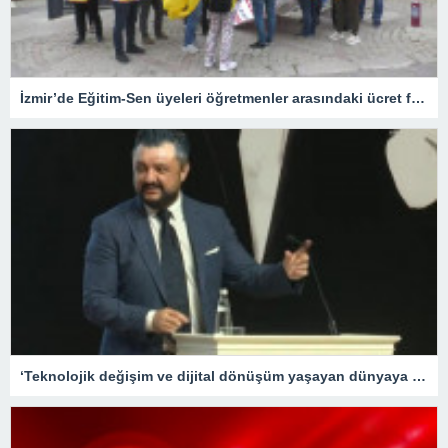
İzmir’de Eğitim-Sen üyeleri öğretmenler arasındaki ücret farklılığına tepki gösterdi
‘Teknolojik değişim ve dijital dönüşüm yaşayan dünyaya hızlı adapte olabilecek nesiller yetiştirme gayretindeyiz’