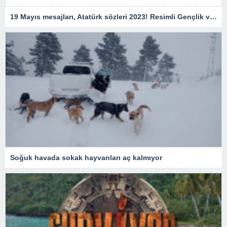
19 Mayıs mesajları, Atatürk sözleri 2023! Resimli Gençlik ve Spor Bayramı ile ilgili sözler, kutlama mesajları!
Soğuk havada sokak hayvanları aç kalmıyor