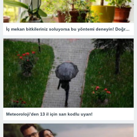
İç mekan bitkileriniz soluyorsa bu yöntemi deneyin! Doğru bakım teknikleri ile capcanlı kalacak
Meteoroloji’den 13 il için sarı kodlu uyarı!