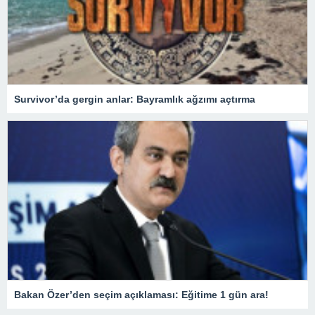
Survivor’da gergin anlar: Bayramlık ağzımı açtırma
Bakan Özer’den seçim açıklaması: Eğitime 1 gün ara!