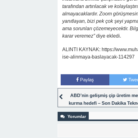
tarafından artırılacak ve kolaylaştır
almayacaklardır. Zoom görüşmesind
yanıtlayan, bizi pek çok şeyi yapma
ama sorunları çözemeyecektir. Bilg
karar veremez”
diye ekledi.
ALINTI KAYNAK: https://www.muhalif
ise-alinmaya-baslayacak-114297
Paylaş
Twee
ABD’nin gelişmiş çip üretim me
kurma hedefi – Son Dakika Tekno
Haberleri
Yorumlar