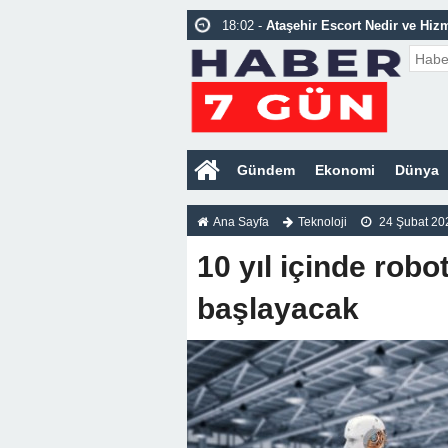
18:02 -
Ataşehir Escort Nedir ve Hizm
18:02 -
Pendik Escort Nedir ve Hizme
16:47 -
Fransız Kızlar Ümraniye Esco
23:39 -
Kartal Escort Bayan Vip Deni
Gündem
Ekonomi
Dünya
Ana Sayfa
Teknoloji
24 Şubat 20
10 yıl içinde robo
başlayacak