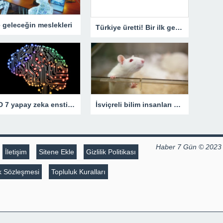
e geleceğin meslekleri
Türkiye üretti! Bir ilk gerçekleşti
ABD 7 yapay zeka enstitüsü kuruyor
İsviçreli bilim insanları geliştirdi! Farelerin gördüklerini deşifre ediyor
Haber 7 Gün © 2023
İletişim
Sitene Ekle
Gizlilik Politikası
lik Sözleşmesi
Topluluk Kuralları