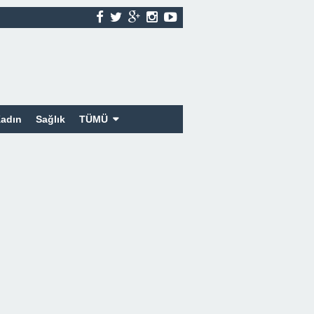
adın
Sağlık
TÜMÜ