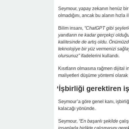
Seymour, yapay zekanın henüz bir
olmadığını, ancak bu alanın hızla i
Bilim insanı,
“ChatGPT gibi şeylerle
yanıtların ne kadar gerçekçi olduğ
kalitesinde de artış oldu. Önümüzde
teknolojiye bir yüz vermenizi sağl
olursunuz”
ifadelerini kullandı.
Kısıtların olmasına rağmen dijital 
maliyetleri düşüme yöntemi olarak g
‘İşbirliği gerektiren 
Seymour’a göre genel kanı, işbirli
kalacağı yönünde.
Seymour
, “En başarılı şekilde çalı
insanlarla birlikte çalışmasını gerek