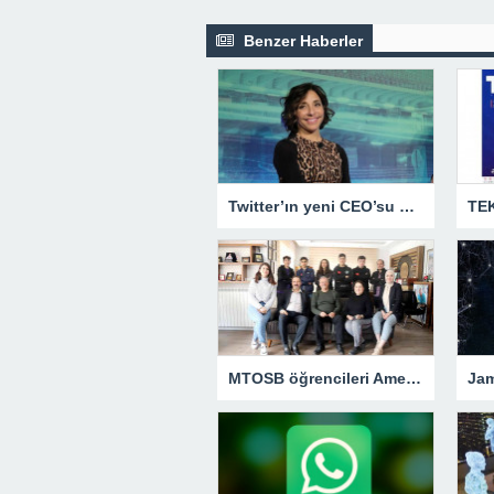
Benzer Haberler
Twitter’ın yeni CEO’su Linda Yaccarino oldu
MTOSB öğrencileri Amerika’ya gitti