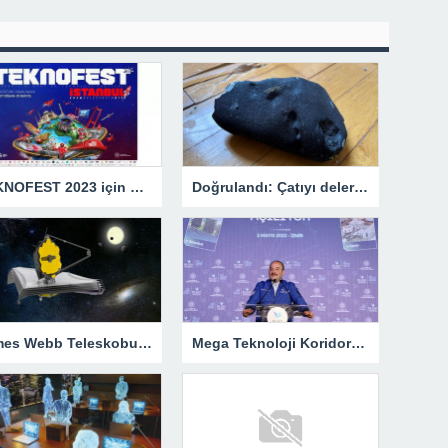
TEKNOFEST 2023 için geri sayım başladı – Teknoloji Haberleri
Doğrulandı: Çatıyı delerek eve düşen cisim 4,5 milyar yıllık bir göktaşı!
James Webb Teleskobu’ndan yeni keşif
Mega Teknoloji Koridoru İzmir’den açıldı… Bakanlardan mesaj seli!