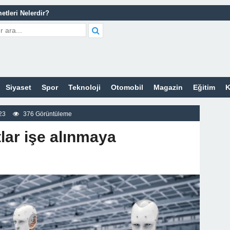
etleri Nelerdir?
tleri Nelerdir?
rt Bayan Sitesi
z
Siyaset
Spor
Teknoloji
Otomobil
Magazin
Eğitim
K
23
376 Görüntüleme
tlar işe alınmaya