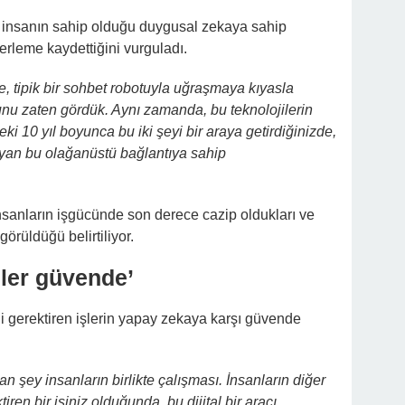
 insanın sahip olduğu duygusal zekaya sahip
lerleme kaydettiğini vurguladı.
, tipik bir sohbet robotuyla uğraşmaya kıyasla
unu zaten gördük. Aynı zamanda, bu teknolojilerin
ki 10 yıl boyunca bu iki şeyi bir araya getirdiğinizde,
ayan bu olağanüstü bağlantıya sahip
insanların işgücünde son derece cazip oldukları ve
örüldüğü belirtiliyor.
işler güvende’
ği gerektiren işlerin yapay zekaya karşı güvende
şan şey insanların birlikte çalışması. İnsanların diğer
tiren bir işiniz olduğunda, bu dijital bir aracı