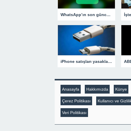
WhatsApp’ın son güncellemesi herkesi şaşırttı! İşte WhatsApp’tan şikayet etme özelliği
İşt
iPhone satışları yasaklanabilir! AB, Apple’ı USB-C konusunda uyardı
Anasayfa
Hakkımızda
Künye
Çerez Politikası
Kullanıcı ve Gizli
Veri Politikası