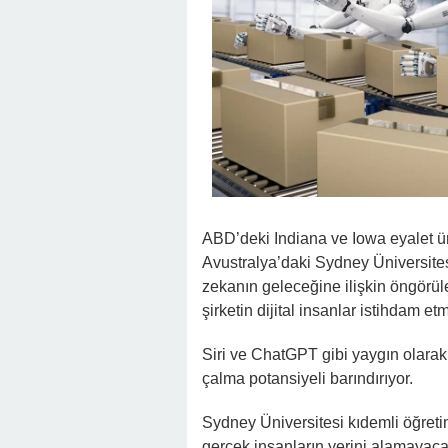
ABD’deki Indiana ve Iowa eyalet ün
Avustralya’daki Sydney Üniversites
zekanın geleceğine ilişkin öngörü
şirketin dijital insanlar istihdam etm
Siri ve ChatGPT gibi yaygın olarak 
çalma potansiyeli barındırıyor.
Sydney Üniversitesi kıdemli öğretim
gerçek insanların yerini alamayaca