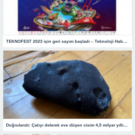
TEKNOFEST 2023 için geri sayım başladı – Teknoloji Haberleri
Doğrulandı: Çatıyı delerek eve düşen cisim 4,5 milyar yıllık bir göktaşı!