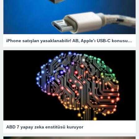
iPhone satışları yasaklanabilir! AB, Apple’ı USB-C konusunda uyardı
ABD 7 yapay zeka enstitüsü kuruyor