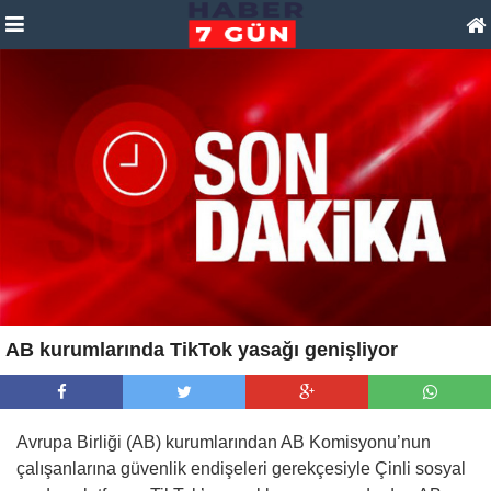
AB kurumlarında TikTok yasağı genişliyor
Avrupa Birliği (AB) kurumlarından AB Komisyonu’nun
çalışanlarına güvenlik endişeleri gerekçesiyle Çinli sosyal