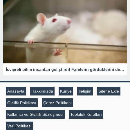
İsviçreli bilim insanları geliştirdi! Farelerin gördüklerini deşifre ediyor
Anasayfa
Hakkımızda
Künye
İletişim
Sitene Ekle
Gizlilik Politikası
Çerez Politikası
Kullanıcı ve Gizlilik Sözleşmesi
Topluluk Kuralları
Veri Politikası