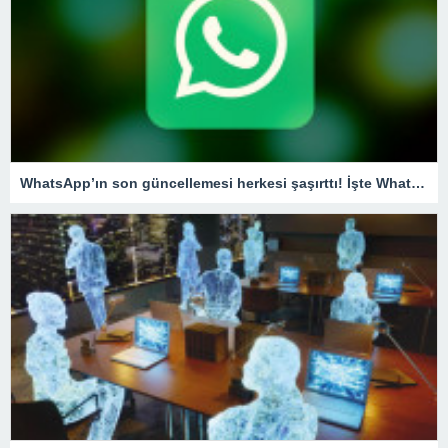
WhatsApp’ın son güncellemesi herkesi şaşırttı! İşte WhatsApp’tan şikayet etme özelliği