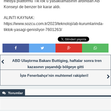
medya platformu TikTok’u yasaklamasının ardından AB
Konseyi de benzer bir karar aldı.
ALINTI KAYNAK:
https://www.sozcu.com.tr/2023/teknoloji/ab-kurumlarinda-
tiktok-yasagi-genisliyor-7601263/
ABD Ulaştırma Bakanı Buttigieg, haftalar sonra tren
kazasının yaşandığı bölgeye gitti
İşte Fenerbahçe'nin muhtemel rakipleri!
Yorumlar