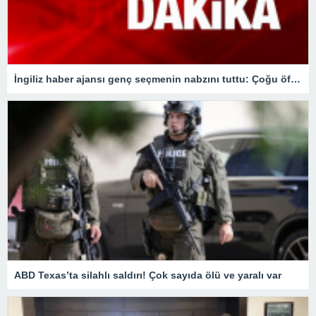
İngiliz haber ajansı genç seçmenin nabzını tuttu: Çoğu öfkesini dindirmek için sandığa gidiyor
ABD Texas’ta silahlı saldırı! Çok sayıda ölü ve yaralı var