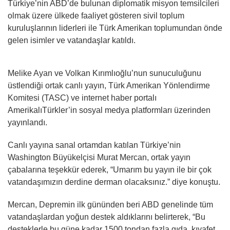
Türkiye’nin ABD’de bulunan diplomatik misyon temsilcileri
olmak üzere ülkede faaliyet gösteren sivil toplum
kuruluşlarının liderleri ile Türk Amerikan toplumundan önde
gelen isimler ve vatandaşlar katıldı.
Melike Ayan ve Volkan Kırımlıoğlu’nun sunuculuğunu
üstlendiği ortak canlı yayın, Türk Amerikan Yönlendirme
Komitesi (TASC) ve internet haber portalı
AmerikalıTürkler’in sosyal medya platformları üzerinden
yayınlandı.
Canlı yayına sanal ortamdan katılan Türkiye’nin
Washington Büyükelçisi Murat Mercan, ortak yayın
çabalarına teşekkür ederek, “Umarım bu yayın ile bir çok
vatandaşımızın derdine derman olacaksınız.” diye konuştu.
Mercan, Depremin ilk gününden beri ABD genelinde tüm
vatandaşlardan yoğun destek aldıklarını belirterek, “Bu
desteklerle bu güne kadar 1500 tondan fazla gıda, kıyafet,