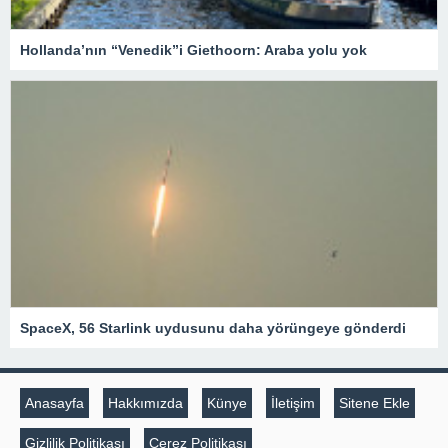
Hollanda’nın “Venedik”i Giethoorn: Araba yolu yok
SpaceX, 56 Starlink uydusunu daha yörüngeye gönderdi
Anasayfa
Hakkımızda
Künye
İletişim
Sitene Ekle
Gizlilik Politikası
Çerez Politikası