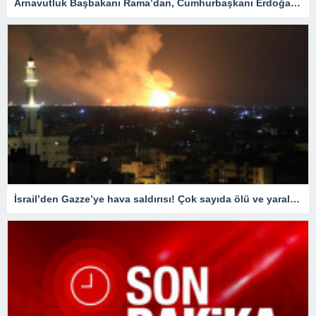
Arnavutluk Başbakanı Rama’dan, Cumhurbaşkanı Erdoğan’a destek mesajı
İsrail’den Gazze’ye hava saldırısı! Çok sayıda ölü ve yaralı var