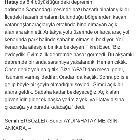
Hatay
‘da 6.4 büyüklüğündeki depremin
ardından Samandağ ilçesinde bazı hasarlı binalar yıkıldı.
İlçedeki hasarlı binaların bulunduğu bölgelerden kaçan
vatandaşlar araçlarıyla etrafında bina olmayan açık
alanlara akın etti. Antakya yolu üzerinde onlarca araç yol
kenarında park halinde sabahın olmasını bekliyor. Yol
kenarında ailesiyle birlikte bekleyen Fikret Eser, “Biz
evdeydik. Evimiz ilk depremde hasar görmedi. Bu akşamki
depremde bir anda sarsıntıya yakalandık. Hemen çıktık.
Önce deniz yoluna gittik. Bize ‘AFAD’dan mesaj geldi,
‘tsunami varmış’ dediler. Oradan da kaçtık. Sonra polisle
gelip böyle bir şeyin olmadığını söyledi. Şimdi açık bir
alana geldik. Sabaha kadar bekleyeceğiz. Açık alan
güvenlidir, gidecek başka yerimiz yok. ya Hatay dışına
çıkacağız ya burada kalacağız” dedi.
Semih ERSÖZLER-Soner AYDIN/HATAY-MERSİN-
ANKARA, –