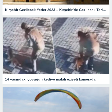
Kırşehir Gezilecek Yerler 2023 – Kırşehir’de Gezilecek Tarihi Turistik Yerler, En Güzel Doğal Mekanlar ve Müzeler Listesi
14 yaşındaki çocuğun kediye malalı eziyeti kamerada