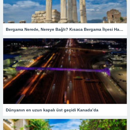
Bergama Nerede, Nereye Bağlı? Kısaca Bergama İlçesi Hakkında Bilgiler
Dünyanın en uzun kapalı üst geçidi Kanada’da