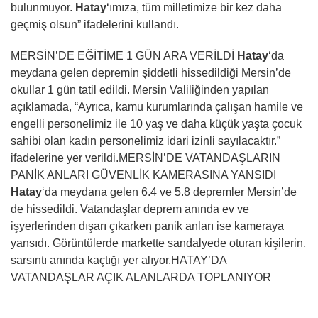
bulunmuyor.
Hatay
‘ımıza, tüm milletimize bir kez daha
geçmiş olsun” ifadelerini kullandı.
MERSİN’DE EĞİTİME 1 GÜN ARA VERİLDİ
Hatay
‘da
meydana gelen depremin şiddetli hissedildiği Mersin’de
okullar 1 gün tatil edildi. Mersin Valiliğinden yapılan
açıklamada, “Ayrıca, kamu kurumlarında çalışan hamile ve
engelli personelimiz ile 10 yaş ve daha küçük yaşta çocuk
sahibi olan kadın personelimiz idari izinli sayılacaktır.”
ifadelerine yer verildi.MERSİN’DE VATANDAŞLARIN
PANİK ANLARI GÜVENLİK KAMERASINA YANSIDI
Hatay
‘da meydana gelen 6.4 ve 5.8 depremler Mersin’de
de hissedildi. Vatandaşlar deprem anında ev ve
işyerlerinden dışarı çıkarken panik anları ise kameraya
yansıdı. Görüntülerde markette sandalyede oturan kişilerin,
sarsıntı anında kaçtığı yer alıyor.HATAY’DA
VATANDAŞLAR AÇIK ALANLARDA TOPLANIYOR