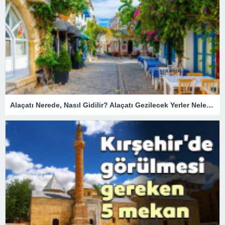
Alaçatı Nerede, Nasıl Gidilir? Alaçatı Gezilecek Yerler Nelerdir?