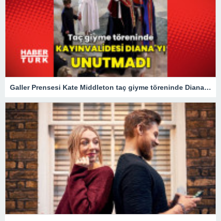
Galler Prensesi Kate Middleton taç giyme töreninde Diana'yı unutmadı