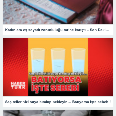
Kadınlara eş soyadı zorunluluğu tarihe karıştı – Son Dakika Türkiye Haberleri
Saç tellerinizi suya bırakıp bekleyin… Batıyorsa işte sebebi!