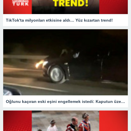
TikTok'ta milyonları etkisine aldı… Yüz kızartan trend!
Oğlunu kaçıran eski eşini engellemek istedi: Kaputun üzerinde 40 km gitti