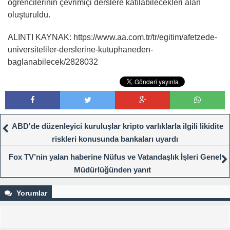
öğrencilerinin çevrimiçi derslere katılabilecekleri alan
oluşturuldu.
ALINTI KAYNAK: https://www.aa.com.tr/tr/egitim/afetzede-
universiteliler-derslerine-kutuphaneden-
baglanabilecek/2828032
ABD'de düzenleyici kuruluşlar kripto varlıklarla ilgili likidite
riskleri konusunda bankaları uyardı
Fox TV’nin yalan haberine Nüfus ve Vatandaşlık İşleri Genel
Müdürlüğünden yanıt
Yorumlar