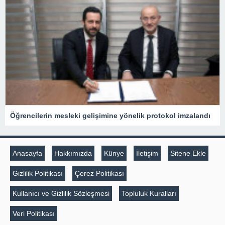
Öğrencilerin mesleki gelişimine yönelik protokol imzalandı
Anasayfa
Hakkımızda
Künye
İletişim
Sitene Ekle
Gizlilik Politikası
Çerez Politikası
Kullanıcı ve Gizlilik Sözleşmesi
Topluluk Kuralları
Veri Politikası