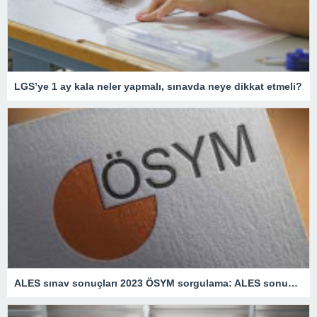
LGS’ye 1 ay kala neler yapmalı, sınavda neye dikkat etmeli?
ALES sınav sonuçları 2023 ÖSYM sorgulama: ALES sonuçları ne zaman açıklanacak?