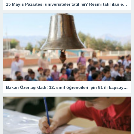
15 Mayıs Pazartesi üniversiteler tatil mi? Resmi tatil ilan edildi mi? Lisans, ön lisans, doktora, yüksek lisans…
Bakan Özer açıkladı: 12. sınıf öğrencileri için 81 ili kapsayan devamsızlık kararı