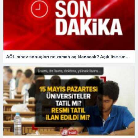
AÖL sınav sonuçları ne zaman açıklanacak? Açık lise sınav sonuçları bugün açıklanır mı?