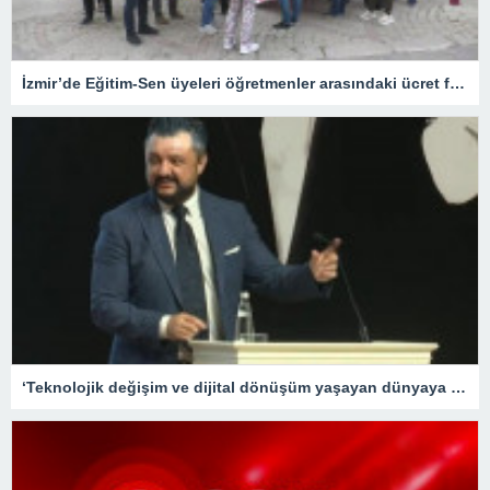
İzmir’de Eğitim-Sen üyeleri öğretmenler arasındaki ücret farklılığına tepki gösterdi
‘Teknolojik değişim ve dijital dönüşüm yaşayan dünyaya hızlı adapte olabilecek nesiller yetiştirme gayretindeyiz’