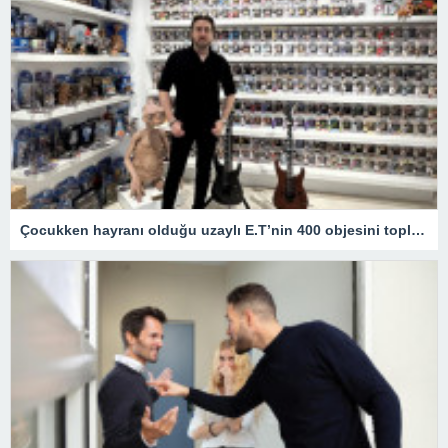
Çocukken hayranı olduğu uzaylı E.T’nin 400 objesini topladı