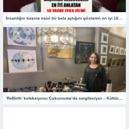
İnsanlığın başına nasıl bir bela açtığını gösteren en iyi 10 yapay zekâ filmi!
‘ReBirth’ koleksiyonu Çukurcuma’da sergileniyor – Kültür Sanat & Sinema