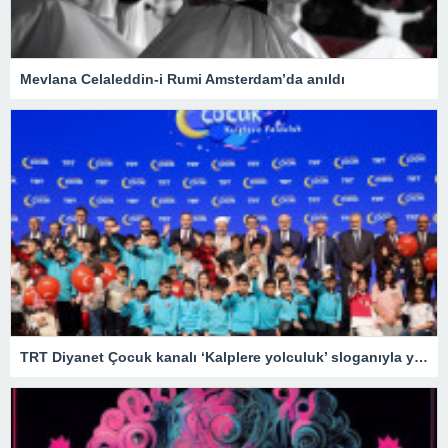
Mevlana Celaleddin-i Rumi Amsterdam’da anıldı
TRT Diyanet Çocuk kanalı ‘Kalplere yolculuk’ sloganıyla yayın hayatına başladı