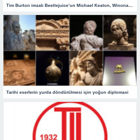
Tim Burton imzalı Beetlejuice’un Michael Keaton, Winona Ryder ve Jenna Ortega’lı devam filmi geliyor
Tarihi eserlerin yurda döndürülmesi için yoğun diplomasi