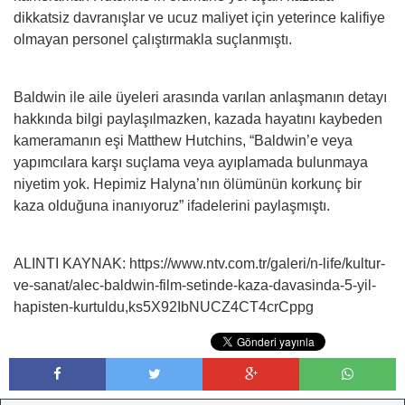
dikkatsiz davranışlar ve ucuz maliyet için yeterince kalifiye
olmayan personel çalıştırmakla suçlanmıştı.
Baldwin ile aile üyeleri arasında varılan anlaşmanın detayı
hakkında bilgi paylaşılmazken, kazada hayatını kaybeden
kameramanın eşi Matthew Hutchins, “Baldwin’e veya
yapımcılara karşı suçlama veya ayıplamada bulunmaya
niyetim yok. Hepimiz Halyna’nın ölümünün korkunç bir
kaza olduğuna inanıyoruz” ifadelerini paylaşmıştı.
ALINTI KAYNAK: https://www.ntv.com.tr/galeri/n-life/kultur-
ve-sanat/alec-baldwin-film-setinde-kaza-davasinda-5-yil-
hapisten-kurtuldu,ks5X92IbNUCZ4CT4crCppg