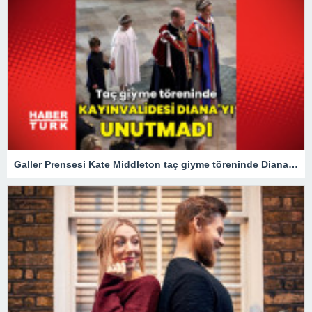
Galler Prensesi Kate Middleton taç giyme töreninde Diana'yı unutmadı