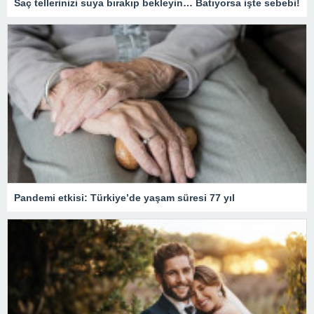
Saç tellerinizi suya bırakıp bekleyin… Batıyorsa işte sebebi!
Pandemi etkisi: Türkiye’de yaşam süresi 77 yıl