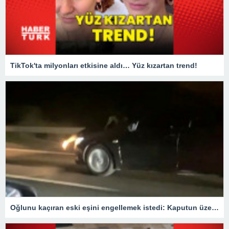
TikTok'ta milyonları etkisine aldı… Yüz kızartan trend!
Oğlunu kaçıran eski eşini engellemek istedi: Kaputun üzerinde 40 km gitti