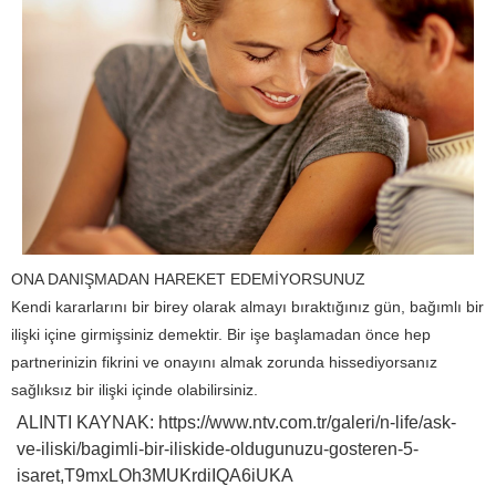
ONA DANIŞMADAN HAREKET EDEMİYORSUNUZ
Kendi kararlarını bir birey olarak almayı bıraktığınız gün, bağımlı bir
ilişki içine girmişsiniz demektir. Bir işe başlamadan önce hep
partnerinizin fikrini ve onayını almak zorunda hissediyorsanız
sağlıksız bir ilişki içinde olabilirsiniz.
ALINTI KAYNAK: https://www.ntv.com.tr/galeri/n-life/ask-
ve-iliski/bagimli-bir-iliskide-oldugunuzu-gosteren-5-
isaret,T9mxLOh3MUKrdiIQA6iUKA