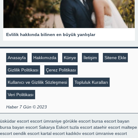
Evlilik hakkında bilinen en büyük yanlışlar
Anasayfa
Hakkımızda
Künye
İletişim
Sitene Ekle
Gizlilik Politikası
Çerez Politikası
Kullanıcı ve Gizlilik Sözleşmesi
Topluluk Kuralları
Veri Politikası
Haber 7 Gün © 2023
üsküdar escort
escort ümraniye
görükle escort
bursa escort bayan
bursa bayan escort
Sakarya Eskort
tuzla escort
ataehir escort
maltepe
escort
pendik escort
kartal escort
kadıköy escort
ümraniye escort