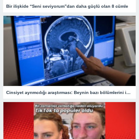
Bir ilişkide “Seni seviyorum”dan daha güçlü olan 8 cümle
Cinsiyet ayrımcılığı araştırması: Beynin bazı bölümlerini inceltebiliyor