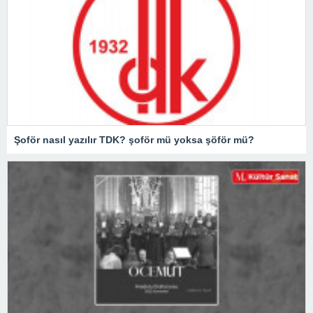
Şoför nasıl yazılır TDK? şoför mü yoksa şöför mü?