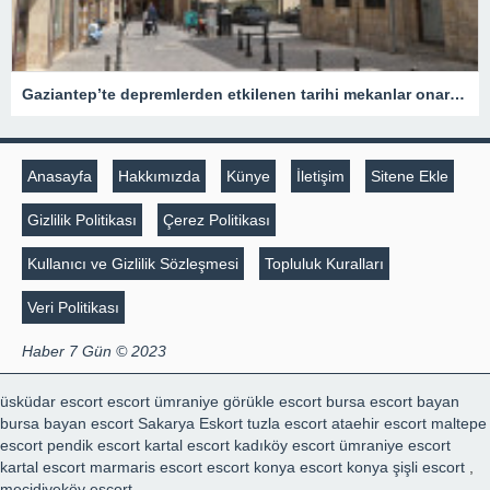
Gaziantep’te depremlerden etkilenen tarihi mekanlar onarıldı
Anasayfa
Hakkımızda
Künye
İletişim
Sitene Ekle
Gizlilik Politikası
Çerez Politikası
Kullanıcı ve Gizlilik Sözleşmesi
Topluluk Kuralları
Veri Politikası
Haber 7 Gün © 2023
üsküdar escort
escort ümraniye
görükle escort
bursa escort bayan
bursa bayan escort
Sakarya Eskort
tuzla escort
ataehir escort
maltepe
escort
pendik escort
kartal escort
kadıköy escort
ümraniye escort
kartal escort
marmaris escort
escort konya
escort konya
şişli escort
,
mecidiyeköy escort