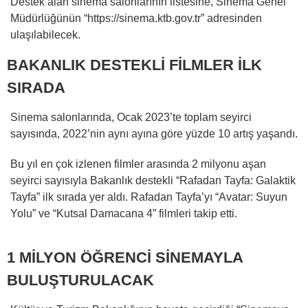
Destek alan sinema salonlarının listesine, Sinema Genel
Müdürlüğünün “https://sinema.ktb.gov.tr” adresinden
ulaşılabilecek.
BAKANLIK DESTEKLİ FİLMLER İLK
SIRADA
Sinema salonlarında, Ocak 2023’te toplam seyirci
sayısında, 2022’nin aynı ayına göre yüzde 10 artış yaşandı.
Bu yıl en çok izlenen filmler arasında 2 milyonu aşan
seyirci sayısıyla Bakanlık destekli “Rafadan Tayfa: Galaktik
Tayfa” ilk sırada yer aldı. Rafadan Tayfa’yı “Avatar: Suyun
Yolu” ve “Kutsal Damacana 4” filmleri takip etti.
1 MİLYON ÖĞRENCİ SİNEMAYLA
BULUŞTURULACAK