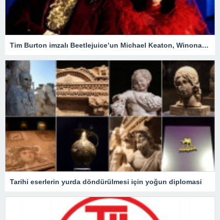
Tim Burton imzalı Beetlejuice’un Michael Keaton, Winona Ryder ve Jenna Ortega’lı devam filmi geliyor
Tarihi eserlerin yurda döndürülmesi için yoğun diplomasi