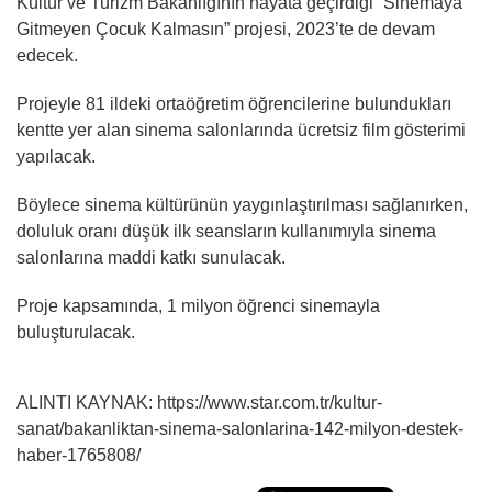
Kültür ve Turizm Bakanlığının hayata geçirdiği “Sinemaya
Gitmeyen Çocuk Kalmasın” projesi, 2023’te de devam
edecek.
Projeyle 81 ildeki ortaöğretim öğrencilerine bulundukları
kentte yer alan sinema salonlarında ücretsiz film gösterimi
yapılacak.
Böylece sinema kültürünün yaygınlaştırılması sağlanırken,
doluluk oranı düşük ilk seansların kullanımıyla sinema
salonlarına maddi katkı sunulacak.
Proje kapsamında, 1 milyon öğrenci sinemayla
buluşturulacak.
ALINTI KAYNAK: https://www.star.com.tr/kultur-
sanat/bakanliktan-sinema-salonlarina-142-milyon-destek-
haber-1765808/