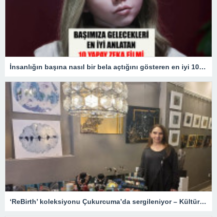
İnsanlığın başına nasıl bir bela açtığını gösteren en iyi 10 yapay zekâ filmi!
‘ReBirth’ koleksiyonu Çukurcuma’da sergileniyor – Kültür Sanat & Sinema