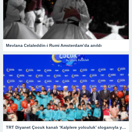
Mevlana Celaleddin-i Rumi Amsterdam’da anıldı
TRT Diyanet Çocuk kanalı ‘Kalplere yolculuk’ sloganıyla yayın hayatına başladı