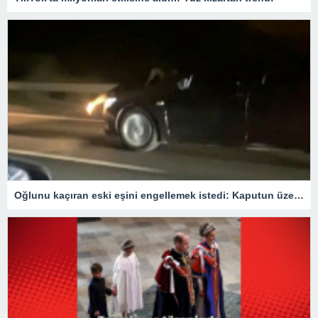
Oğlunu kaçıran eski eşini engellemek istedi: Kaputun üzerinde 40 km gitti