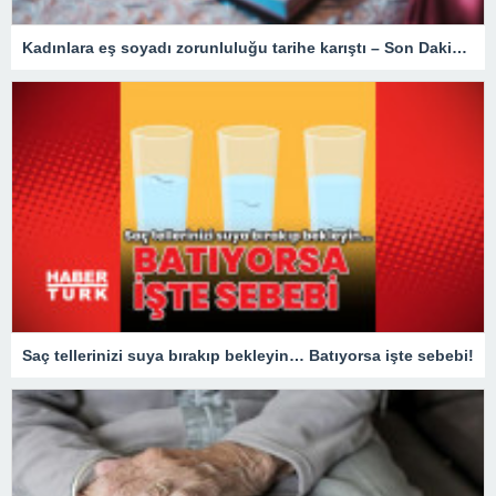
Kadınlara eş soyadı zorunluluğu tarihe karıştı – Son Dakika Türkiye Haberleri
Saç tellerinizi suya bırakıp bekleyin… Batıyorsa işte sebebi!