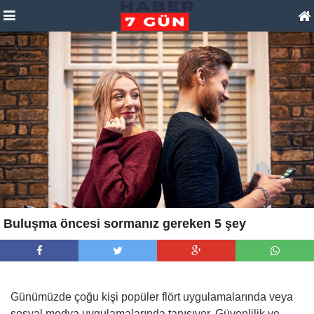
Buluşma öncesi sormanız gereken 5 şey
Günümüzde çoğu kişi popüler flört uygulamalarında veya
sosyal medya uygulamalarında tanışıyor. Güvenlilik ve