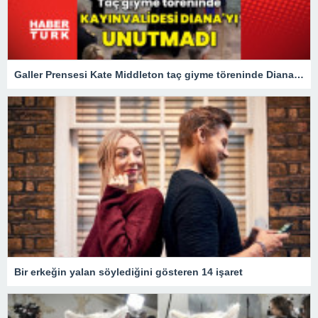
Galler Prensesi Kate Middleton taç giyme töreninde Diana'yı unutmadı
Bir erkeğin yalan söylediğini gösteren 14 işaret