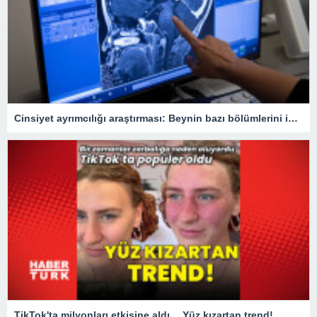
Cinsiyet ayrımcılığı araştırması: Beynin bazı bölümlerini inceltebiliyor
TikTok'ta milyonları etkisine aldı… Yüz kızartan trend!