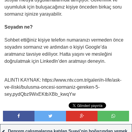
uyumluluk için buluşacağınız kişiye önceden birkaç soru
sormanız işinize yarayabilir.
Soyadın ne?
Sohbet ettiğiniz kişiye telefon numaranızı vermeden önce
soyadını sormanız ve ardından o kişiyi Google’da
aratmanız tavsiye ediliyor. Hatta yaşını ve mesleğini
doğrulatmak için LinkedIn’den aratmayı deneyin.
ALINTI KAYNAK: https://www.ntv.com.tr/galeri/n-life/ask-
ve-iliski/bulusma-oncesi-sormaniz-gereken-5-
sey,pydQbz9WxEKtbXBb_kwqYw
Deprem çalışmalarına katılan Suavi’nin boğazından yemek