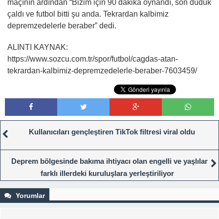
maçının ardından “Bizim için 90 dakika oynandı, son düdük
çaldı ve futbol bitti şu anda. Tekrardan kalbimiz
depremzedelerle beraber” dedi.
ALINTI KAYNAK:
https://www.sozcu.com.tr/spor/futbol/cagdas-atan-
tekrardan-kalbimiz-depremzedelerle-beraber-7603459/
Kullanıcıları gençleştiren TikTok filtresi viral oldu
Deprem bölgesinde bakıma ihtiyacı olan engelli ve yaşlılar
farklı illerdeki kuruluşlara yerleştiriliyor
Yorumlar