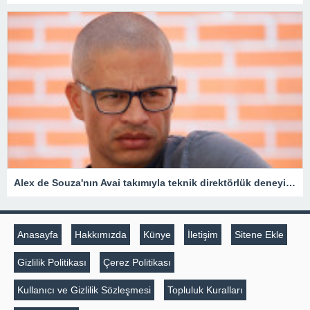
Alex de Souza'nın Avai takımıyla teknik direktörlük deneyimi kısa sürdü
Anasayfa
Hakkımızda
Künye
İletişim
Sitene Ekle
Gizlilik Politikası
Çerez Politikası
Kullanıcı ve Gizlilik Sözleşmesi
Topluluk Kuralları