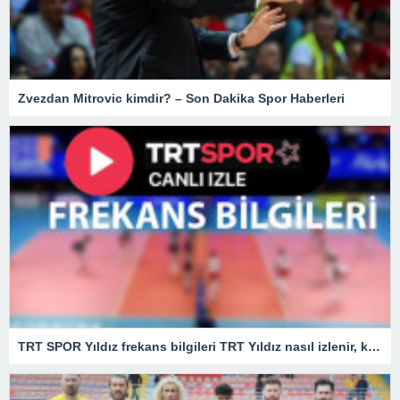
Zvezdan Mitrovic kimdir? – Son Dakika Spor Haberleri
TRT SPOR Yıldız frekans bilgileri TRT Yıldız nasıl izlenir, kaçıncı kanalda?