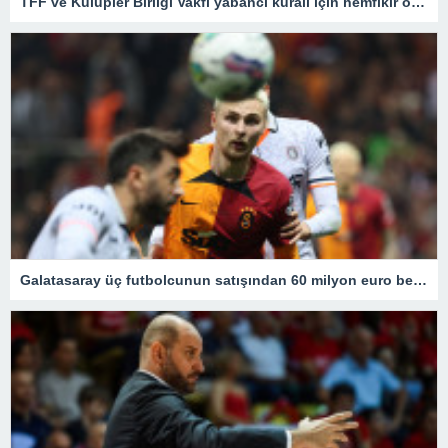
TFF ve Kulüpler Birliği Vakfı yabancı kuralı için hemfikir oldu! Kritik toplantıdan önemli kararlar çıktı
Galatasaray üç futbolcunun satışından 60 milyon euro bekliyor