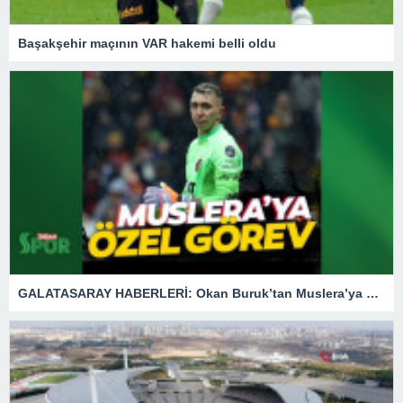
Başakşehir maçının VAR hakemi belli oldu
GALATASARAY HABERLERİ: Okan Buruk’tan Muslera’ya özel görev