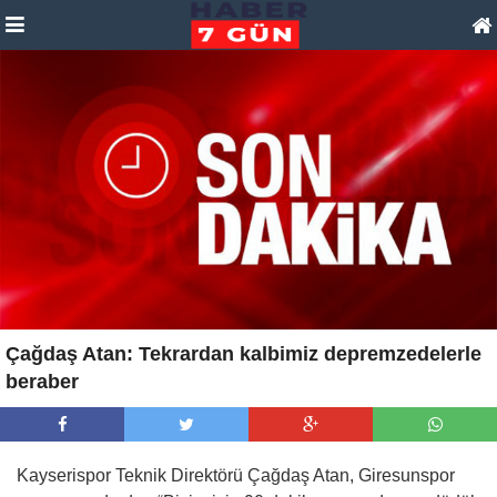
Çağdaş Atan: Tekrardan kalbimiz depremzedelerle
beraber
Kayserispor Teknik Direktörü Çağdaş Atan, Giresunspor