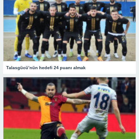
Talasgücü’nün hedefi 24 puanı almak