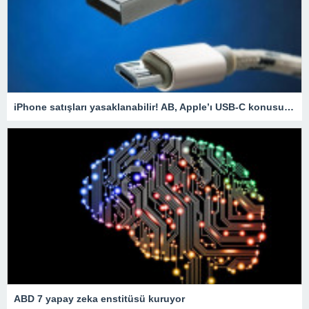
iPhone satışları yasaklanabilir! AB, Apple’ı USB-C konusunda uyardı
ABD 7 yapay zeka enstitüsü kuruyor