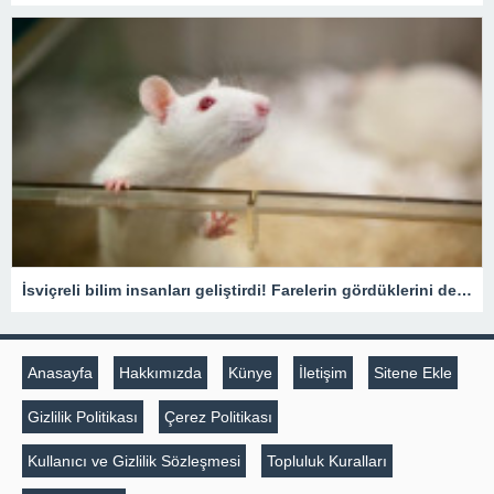
İsviçreli bilim insanları geliştirdi! Farelerin gördüklerini deşifre ediyor
Anasayfa
Hakkımızda
Künye
İletişim
Sitene Ekle
Gizlilik Politikası
Çerez Politikası
Kullanıcı ve Gizlilik Sözleşmesi
Topluluk Kuralları