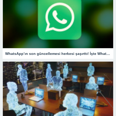
WhatsApp’ın son güncellemesi herkesi şaşırttı! İşte WhatsApp’tan şikayet etme özelliği