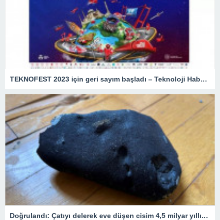
TEKNOFEST 2023 için geri sayım başladı – Teknoloji Haberleri
Doğrulandı: Çatıyı delerek eve düşen cisim 4,5 milyar yıllık bir göktaşı!