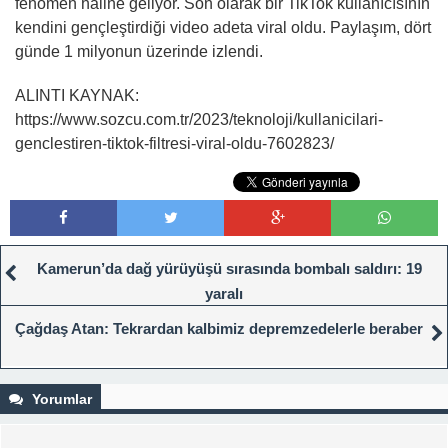
fenomen haline geliyor. Son olarak bir TikTok kullanıcısının
kendini gençleştirdiği video adeta viral oldu. Paylaşım, dört
günde 1 milyonun üzerinde izlendi.
ALINTI KAYNAK:
https://www.sozcu.com.tr/2023/teknoloji/kullanicilari-
genclestiren-tiktok-filtresi-viral-oldu-7602823/
Kamerun’da dağ yürüyüşü sırasında bombalı saldırı: 19
yaralı
Çağdaş Atan: Tekrardan kalbimiz depremzedelerle beraber
Yorumlar