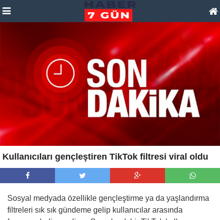
Kullanıcıları gençleştiren TikTok filtresi viral oldu
Sosyal medyada özellikle gençleştirme ya da yaşlandırma
filtreleri sık sık gündeme gelip kullanıcılar arasında