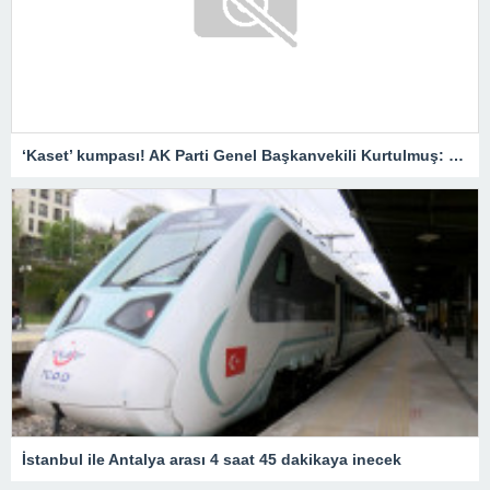
‘Kaset’ kumpası! AK Parti Genel Başkanvekili Kurtulmuş: Savcılar harekete geçmeli
İstanbul ile Antalya arası 4 saat 45 dakikaya inecek