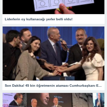
Liderlerin oy kullanacağı yerler belli oldu!
Son Dakika! 45 bin öğretmenin ataması Cumhurbaşkanı Erdoğan’ın katıldığı törenle gerçekleşti