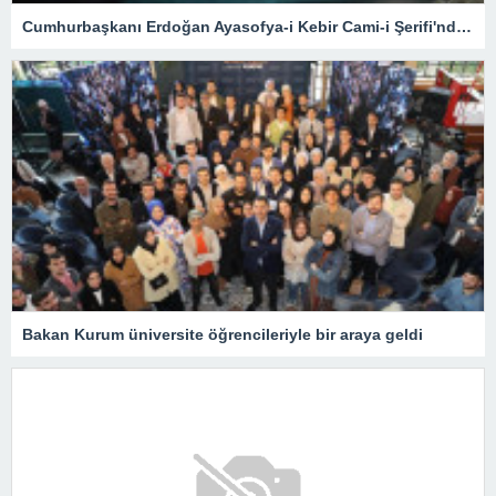
Cumhurbaşkanı Erdoğan Ayasofya-i Kebir Cami-i Şerifi'nde namaz kıldı, Kur'an okudu
Bakan Kurum üniversite öğrencileriyle bir araya geldi