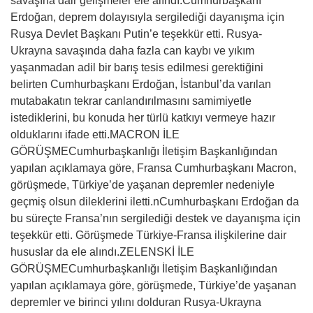
savaşına dair gelişmeler ele alındı.Cumhurbaşkanı
Erdoğan, deprem dolayısıyla sergilediği dayanışma için
Rusya Devlet Başkanı Putin’e teşekkür etti. Rusya-
Ukrayna savaşında daha fazla can kaybı ve yıkım
yaşanmadan adil bir barış tesis edilmesi gerektiğini
belirten Cumhurbaşkanı Erdoğan, İstanbul’da varılan
mutabakatın tekrar canlandırılmasını samimiyetle
istediklerini, bu konuda her türlü katkıyı vermeye hazır
olduklarını ifade etti.MACRON İLE
GÖRÜŞMECumhurbaşkanlığı İletişim Başkanlığından
yapılan açıklamaya göre, Fransa Cumhurbaşkanı Macron,
görüşmede, Türkiye’de yaşanan depremler nedeniyle
geçmiş olsun dileklerini iletti.nCumhurbaşkanı Erdoğan da
bu süreçte Fransa’nın sergilediği destek ve dayanışma için
teşekkür etti. Görüşmede Türkiye-Fransa ilişkilerine dair
hususlar da ele alındı.ZELENSKİ İLE
GÖRÜŞMECumhurbaşkanlığı İletişim Başkanlığından
yapılan açıklamaya göre, görüşmede, Türkiye’de yaşanan
depremler ve birinci yılını dolduran Rusya-Ukrayna