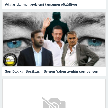
Adalar’da imar problemi tamamen çözülüyor
Son Dakika: Beşiktaş – Sergen Yalçın ayrılığı sonrası senaryolar! Fenerbahçe, Okan Buruk, Şenol Güneş…