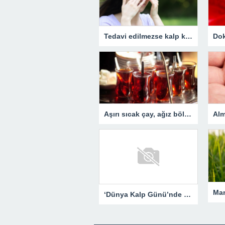
Tedavi edilmezse kalp krizi ve felç riskini artırıyor! Gözlerde görülen bu belirtiye dikkat
Aşırı sıcak çay, ağız bölgesi kanser riskini artırıyor!
‘Dünya Kalp Günü’nde kalp hastalarına uyarılar