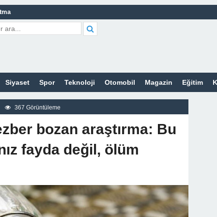
atma
leri Nelerdir?
tleri Nelerdir?
etleri Nelerdir?
Siyaset
Spor
Teknoloji
Otomobil
Magazin
Eğitim
K
tleri Nelerdir?
rt Bayan Sitesi
367 Görüntüleme
z
 ezber bozan araştırma: Bu
nız fayda değil, ölüm