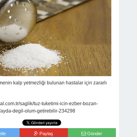
tmenin kalp yetmezliği bulunan hastalar için zararlı
.com.tr/saglik/tuz-tuketimi-icin-ezber-bozan-
fayda-degil-olum-getirebilir-234298
tle
Paylaş
Gönder