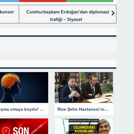
 konser
Cumhurbaşkanı Erdoğan’dan diplomasi
trafiği – Siyaset
Çalışma ortaya koydu! Horlayanların beyni değişiyor
Rize Şehir Hastanesi’nin dolgu çalışmaları sona erdi