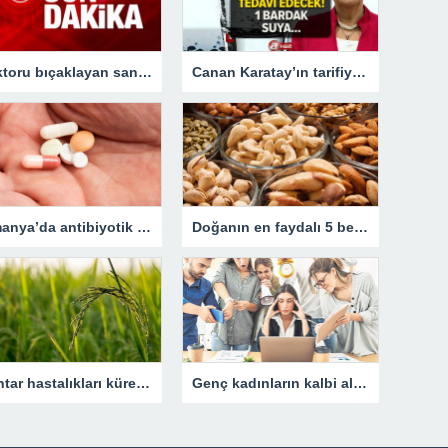
Doktoru bıçaklayan sanığın indirimsiz cezasını onandı
Canan Karatay’ın tarifiyle pürüzsüz bir cilde sahip olun! Cilt temizleme ürünlerine gerek kalmadı! 1 bardak suya…
Almanya’da antibiyotik sıkıntısı derinleşiyor – Son Dakika Dünya Haberleri
Doğanın en faydalı 5 besini! Kansere fırsat vermiyor
Mantar hastalıkları küresel gıda stoklarını tehdit ediyor
Genç kadınların kalbi alarm veriyor