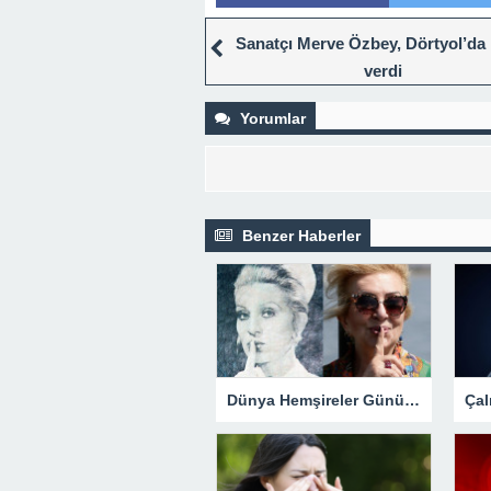
Sanatçı Merve Özbey, Dörtyol’da
verdi
Yorumlar
Benzer Haberler
Dünya Hemşireler Günü kutlanıyor! İnsan hayatına dokunuşlarına dikkat çekildi