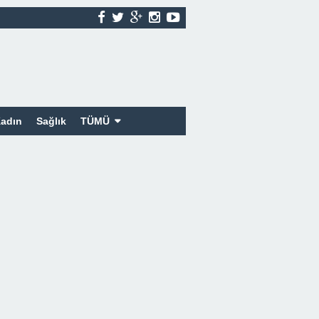
adın
Sağlık
TÜMÜ