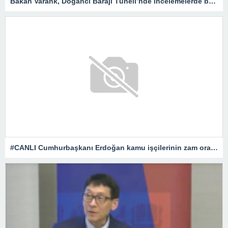
Bakan Varank, Doğancı Barajı Tüneli’nde incelemelerde bulundu
#CANLI Cumhurbaşkanı Erdoğan kamu işçilerinin zam oranını açıklıyor