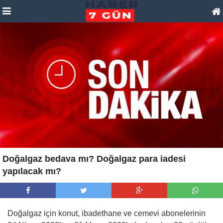
Doğalgaz bedava mı? Doğalgaz para iadesi
yapılacak mı?
Doğalgaz için konut, ibadethane ve cemevi abonelerinin