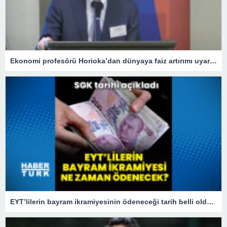
Ekonomi profesörü Horioka’dan dünyaya faiz artırımı uyarısı
EYT’lilerin bayram ikramiyesinin ödeneceği tarih belli oldu! 2023 EYT bayram ikramiyesi ne zaman yatacak?