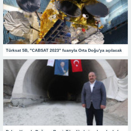
Türksat 5B, "CABSAT 2023" fuarıyla Orta Doğu'ya açılacak