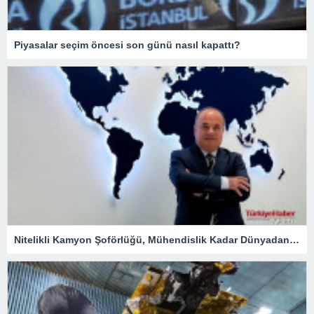
Piyasalar seçim öncesi son günü nasıl kapattı?
Nitelikli Kamyon Şoförlüğü, Mühendislik Kadar Dünyadan Yoğun Talep Alacak – Ekonomi