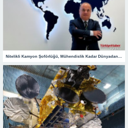
Nitelikli Kamyon Şoförlüğü, Mühendislik Kadar Dünyadan Yoğun Talep Alacak – Ekonomi