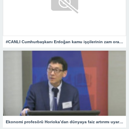
#CANLI Cumhurbaşkanı Erdoğan kamu işçilerinin zam oranını açıklıyor
Ekonomi profesörü Horioka’dan dünyaya faiz artırımı uyarısı