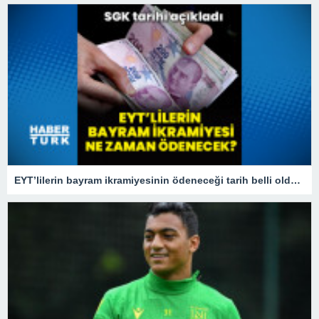
EYT’lilerin bayram ikramiyesinin ödeneceği tarih belli oldu! 2023 EYT bayram ikramiyesi ne zaman yatacak?