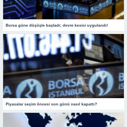
Borsa güne düşüşle başladı; devre kesici uygulandı!
Piyasalar seçim öncesi son günü nasıl kapattı?