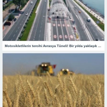
Motosikletlilerin tercihi Avrasya Tüneli! Bir yılda yaklaşık 385 bin motosiklet geçti