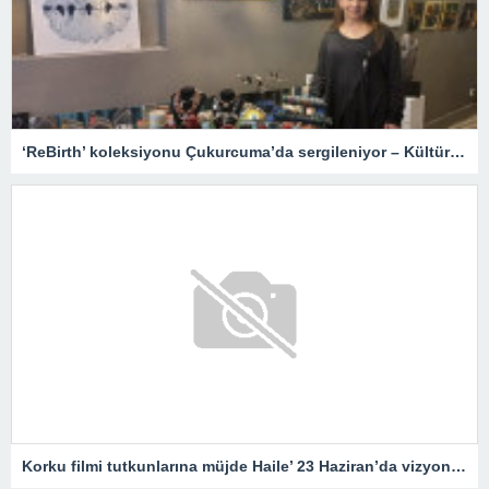
‘ReBirth’ koleksiyonu Çukurcuma’da sergileniyor – Kültür Sanat & Sinema
Korku filmi tutkunlarına müjde Haile’ 23 Haziran’da vizyonda