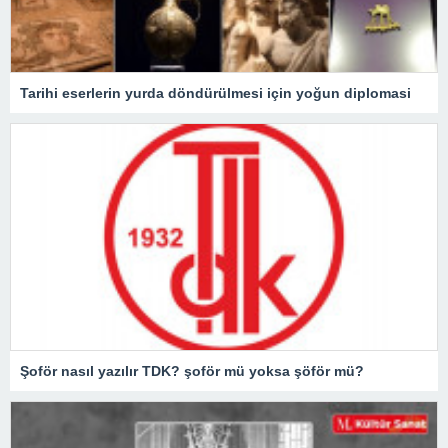
Tarihi eserlerin yurda döndürülmesi için yoğun diplomasi
Şoför nasıl yazılır TDK? şoför mü yoksa şöför mü?