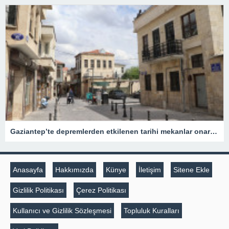
Gaziantep’te depremlerden etkilenen tarihi mekanlar onarıldı
Anasayfa
Hakkımızda
Künye
İletişim
Sitene Ekle
Gizlilik Politikası
Çerez Politikası
Kullanıcı ve Gizlilik Sözleşmesi
Topluluk Kuralları