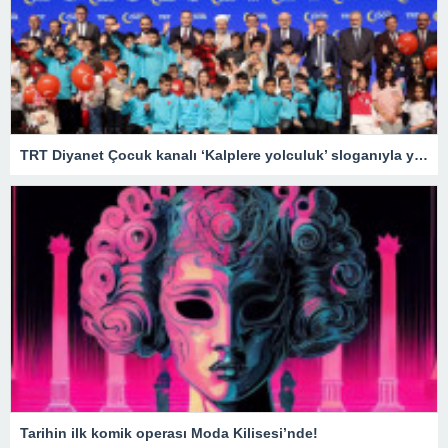
TRT Diyanet Çocuk kanalı ‘Kalplere yolculuk’ sloganıyla yayın hayatına başladı
Tarihin ilk komik operası Moda Kilisesi’nde!