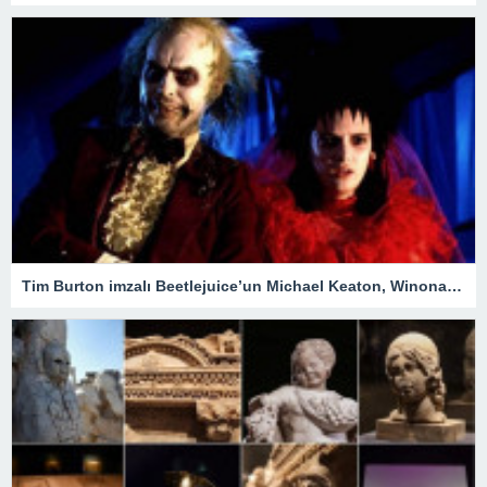
Tim Burton imzalı Beetlejuice’un Michael Keaton, Winona Ryder ve Jenna Ortega’lı devam filmi geliyor