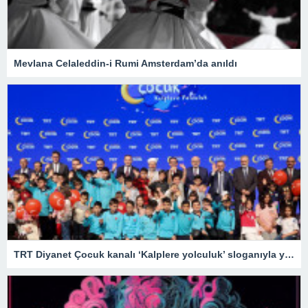
Mevlana Celaleddin-i Rumi Amsterdam’da anıldı
TRT Diyanet Çocuk kanalı ‘Kalplere yolculuk’ sloganıyla yayın hayatına başladı