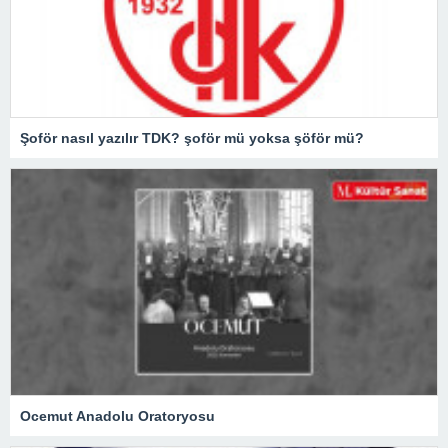
Şoför nasıl yazılır TDK? şoför mü yoksa şöför mü?
Ocemut Anadolu Oratoryosu