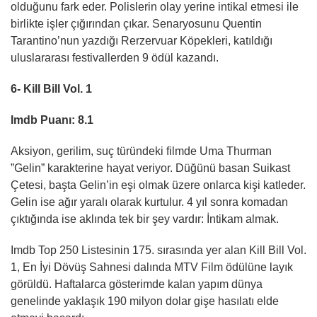
olduğunu fark eder. Polislerin olay yerine intikal etmesi ile
birlikte işler çığırından çıkar. Senaryosunu Quentin
Tarantino’nun yazdığı Rerzervuar Köpekleri, katıldığı
uluslararası festivallerden 9 ödül kazandı.
6- Kill Bill Vol. 1
Imdb Puanı: 8.1
Aksiyon, gerilim, suç türündeki filmde Uma Thurman
”Gelin” karakterine hayat veriyor. Düğünü basan Suikast
Çetesi, başta Gelin’in eşi olmak üzere onlarca kişi katleder.
Gelin ise ağır yaralı olarak kurtulur. 4 yıl sonra komadan
çıktığında ise aklında tek bir şey vardır: İntikam almak.
Imdb Top 250 Listesinin 175. sırasında yer alan Kill Bill Vol.
1, En İyi Dövüş Sahnesi dalında MTV Film ödülüne layık
görüldü. Haftalarca gösterimde kalan yapım dünya
genelinde yaklaşık 190 milyon dolar gişe hasılatı elde