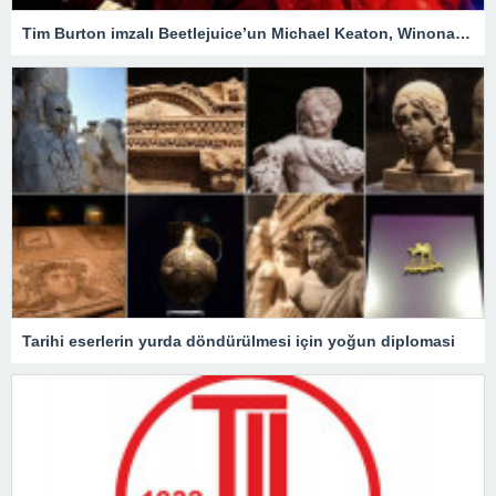
Tim Burton imzalı Beetlejuice’un Michael Keaton, Winona Ryder ve Jenna Ortega’lı devam filmi geliyor
Tarihi eserlerin yurda döndürülmesi için yoğun diplomasi