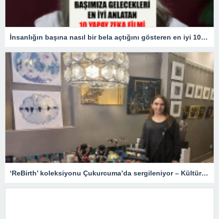
İnsanlığın başına nasıl bir bela açtığını gösteren en iyi 10 yapay zekâ filmi!
‘ReBirth’ koleksiyonu Çukurcuma’da sergileniyor – Kültür Sanat & Sinema