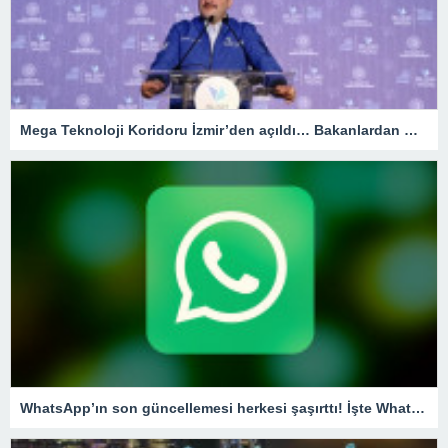
Mega Teknoloji Koridoru İzmir’den açıldı… Bakanlardan mesaj seli!
WhatsApp’ın son güncellemesi herkesi şaşırttı! İşte WhatsApp’tan şikayet etme özelliği