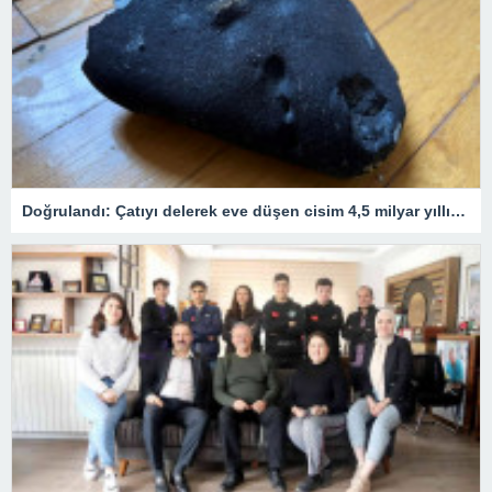
Doğrulandı: Çatıyı delerek eve düşen cisim 4,5 milyar yıllık bir göktaşı!