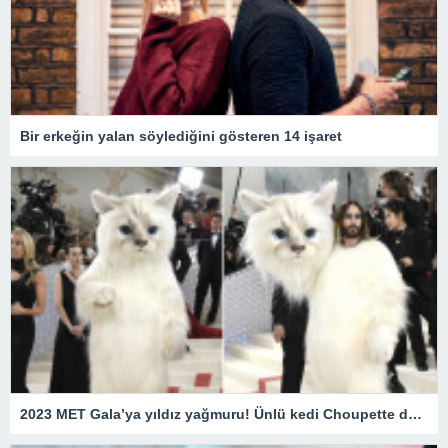
Bir erkeğin yalan söylediğini gösteren 14 işaret
2023 MET Gala’ya yıldız yağmuru! Ünlü kedi Choupette de unutulmadı