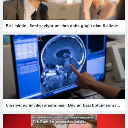
Bir ilişkide “Seni seviyorum”dan daha güçlü olan 8 cümle
Cinsiyet ayrımcılığı araştırması: Beynin bazı bölümlerini inceltebiliyor