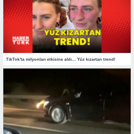
TikTok'ta milyonları etkisine aldı… Yüz kızartan trend!