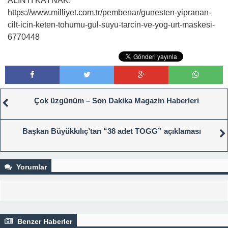
ALINTI KAYNAK:
https://www.milliyet.com.tr/pembenar/gunesten-yipranan-
cilt-icin-keten-tohumu-gul-suyu-tarcin-ve-yog-urt-maskesi-
6770448
Çok üzgünüm – Son Dakika Magazin Haberleri
Başkan Büyükkılıç’tan “38 adet TOGG” açıklaması
Yorumlar
Benzer Haberler