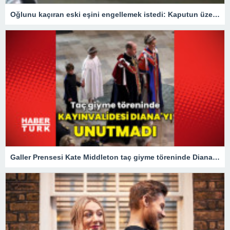
Oğlunu kaçıran eski eşini engellemek istedi: Kaputun üzerinde 40 km gitti
Galler Prensesi Kate Middleton taç giyme töreninde Diana'yı unutmadı