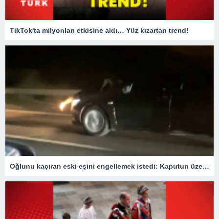
TikTok'ta milyonları etkisine aldı… Yüz kızartan trend!
Oğlunu kaçıran eski eşini engellemek istedi: Kaputun üzerinde 40 km gitti