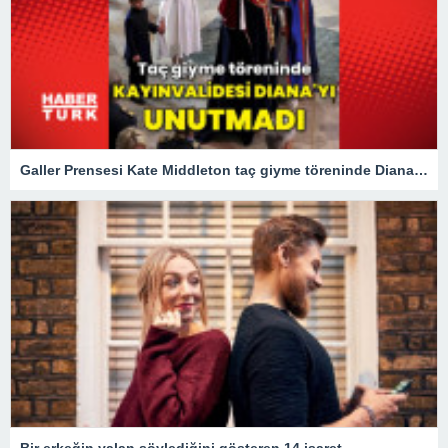
Galler Prensesi Kate Middleton taç giyme töreninde Diana'yı unutmadı
Bir erkeğin yalan söylediğini gösteren 14 işaret