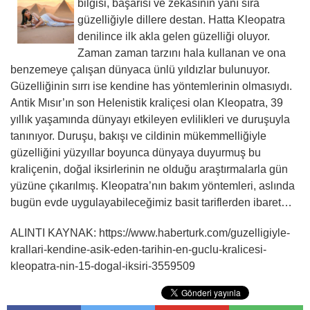
bilgisi, başarısı ve zekasının yanı sıra
güzelliğiyle dillere destan. Hatta Kleopatra
denilince ilk akla gelen güzelliği oluyor.
Zaman zaman tarzını hala kullanan ve ona
benzemeye çalışan dünyaca ünlü yıldızlar bulunuyor.
Güzelliğinin sırrı ise kendine has yöntemlerinin olmasıydı.
Antik Mısır’ın son Helenistik kraliçesi olan Kleopatra, 39
yıllık yaşamında dünyayı etkileyen evlilikleri ve duruşuyla
tanınıyor. Duruşu, bakışı ve cildinin mükemmelliğiyle
güzelliğini yüzyıllar boyunca dünyaya duyurmuş bu
kraliçenin, doğal iksirlerinin ne olduğu araştırmalarla gün
yüzüne çıkarılmış. Kleopatra’nın bakım yöntemleri, aslında
bugün evde uygulayabileceğimiz basit tariflerden ibaret…
ALINTI KAYNAK: https://www.haberturk.com/guzelligiyle-
krallari-kendine-asik-eden-tarihin-en-guclu-kralicesi-
kleopatra-nin-15-dogal-iksiri-3559509