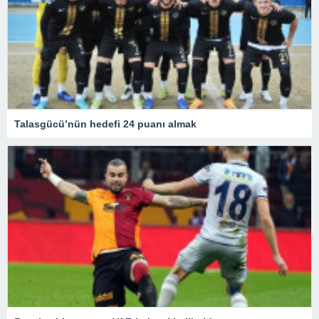
Talasgücü’nün hedefi 24 puanı almak