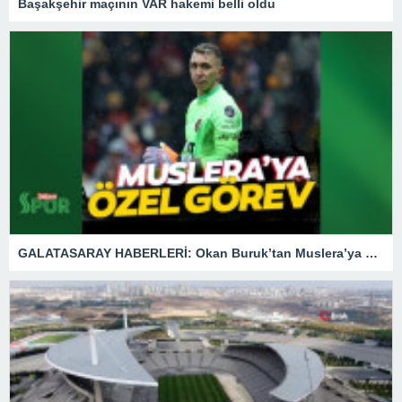
Başakşehir maçının VAR hakemi belli oldu
GALATASARAY HABERLERİ: Okan Buruk’tan Muslera’ya özel görev