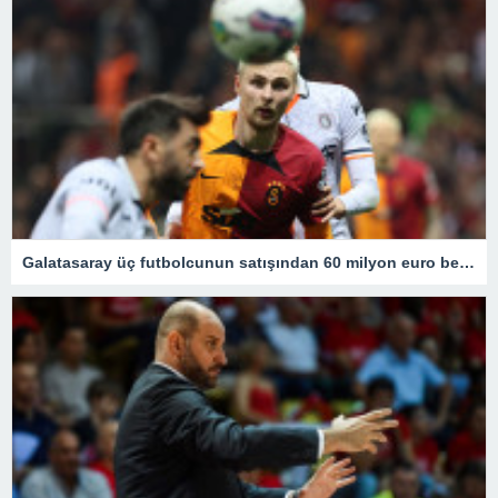
Galatasaray üç futbolcunun satışından 60 milyon euro bekliyor