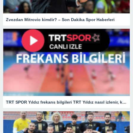
Zvezdan Mitrovic kimdir? – Son Dakika Spor Haberleri
TRT SPOR Yıldız frekans bilgileri TRT Yıldız nasıl izlenir, kaçıncı kanalda?