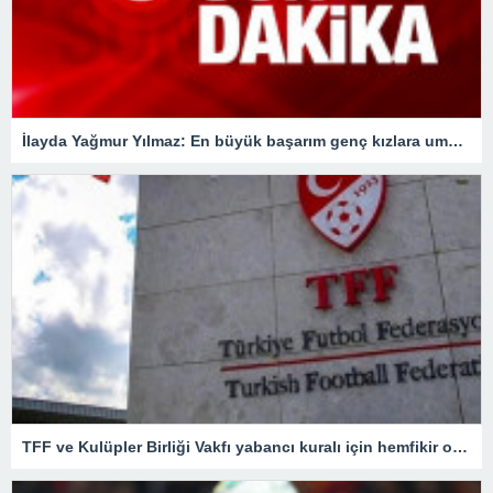
İlayda Yağmur Yılmaz: En büyük başarım genç kızlara umut olmak
TFF ve Kulüpler Birliği Vakfı yabancı kuralı için hemfikir oldu! Kritik toplantıdan önemli kararlar çıktı