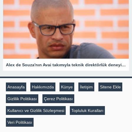
Alex de Souza'nın Avai takımıyla teknik direktörlük deneyimi kısa sürdü
Anasayfa
Hakkımızda
Künye
İletişim
Sitene Ekle
Gizlilik Politikası
Çerez Politikası
Kullanıcı ve Gizlilik Sözleşmesi
Topluluk Kuralları
Veri Politikası