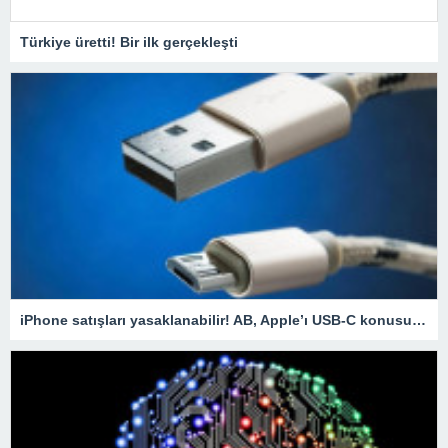
Türkiye üretti! Bir ilk gerçekleşti
iPhone satışları yasaklanabilir! AB, Apple’ı USB-C konusunda uyardı