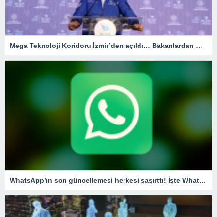
Mega Teknoloji Koridoru İzmir’den açıldı… Bakanlardan mesaj seli!
WhatsApp’ın son güncellemesi herkesi şaşırttı! İşte WhatsApp’tan şikayet etme özelliği