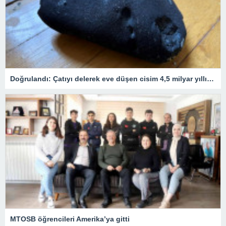
Doğrulandı: Çatıyı delerek eve düşen cisim 4,5 milyar yıllık bir göktaşı!
MTOSB öğrencileri Amerika’ya gitti