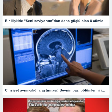
Bir ilişkide “Seni seviyorum”dan daha güçlü olan 8 cümle
Cinsiyet ayrımcılığı araştırması: Beynin bazı bölümlerini inceltebiliyor