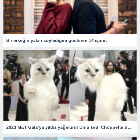
Bir erkeğin yalan söylediğini gösteren 14 işaret
2023 MET Gala’ya yıldız yağmuru! Ünlü kedi Choupette de unutulmadı