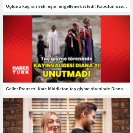
Oğlunu kaçıran eski eşini engellemek istedi: Kaputun üzerinde 40 km gitti
Galler Prensesi Kate Middleton taç giyme töreninde Diana'yı unutmadı