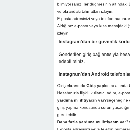
bilmiyorsanız
İleri
düğmesinin altındaki
ve ekrandaki talimatları izleyin.
E-posta adresinizi veya telefon numara
Aldığınız e-posta veya kısa mesajdaki (S
izleyin.
Instagram’dan bir güvenlik kodu
Gönderilen giriş bağlantısıyla hes
edebilirsiniz.
Instagram’dan Android telefonlar
Giriş ekranında
Giriş yap
kısmı altında
Hesabınızla ilişkili kullanıcı adını, e-p
yardıma mı ihtiyacın var?
seçeneğine d
giriş yapma konusunda sorun yaşadığını
gerekebilir.
Daha fazla yardıma mı ihtiyacın var?
E-posta adresinizi veya telefon numara