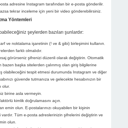
osta adresine Instagram tarafından bir e-posta gönderilir.
sa tekrar inceleme için yeni bir video gönderebilirsiniz.
tma Yöntemleri
abileceğiniz şeylerden bazıları şunlardır:
arf ve noktalama işaretinin (! ve & gibi) birleşimini kullanın.
relerden farklı olmalıdır.
aj görürseniz şifrenizi düzenli olarak değiştirin. Otomatik
 bazen başka sitelerden çalınmış olan giriş bilgilerine
nmış olabileceğini tespit etmesi durumunda Instagram ve diğer
 hesabınızı güvende tutmanıza ve gelecekte hesabınızın bir
 olur.
iz birine asla vermeyin.
faktörlü kimlik doğrulamasını açın.
emin olun. E-postalarınızı okuyabilen bir kişinin
ardır. Tüm e-posta adreslerinizin şifrelerini değiştirin ve
emin olun.