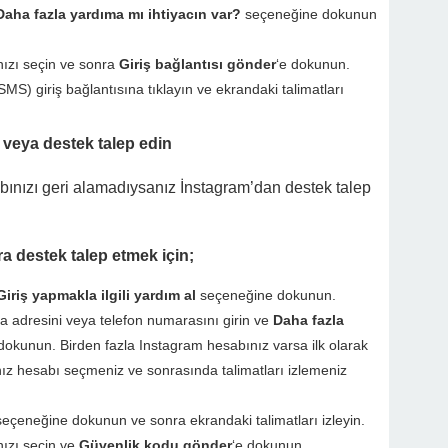
Daha fazla yardıma mı ihtiyacın var?
seçeneğine dokunun
nızı seçin ve sonra
Giriş bağlantısı gönder
‘e dokunun.
MS) giriş bağlantısına tıklayın ve ekrandaki talimatları
 veya destek talep edin
abınızı geri alamadıysanız İnstagram’dan destek talep
a destek talep etmek için;
Giriş yapmakla ilgili yardım al
seçeneğine dokunun.
osta adresini veya telefon numarasını girin ve
Daha fazla
okunun. Birden fazla Instagram hesabınız varsa ilk olarak
z hesabı seçmeniz ve sonrasında talimatları izlemeniz
seçeneğine dokunun ve sonra ekrandaki talimatları izleyin.
nızı seçin ve
Güvenlik kodu gönder
‘e dokunun.