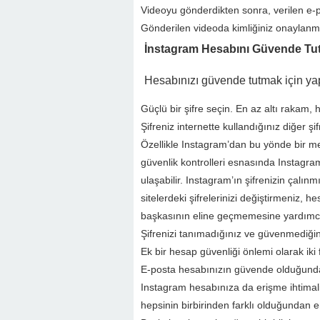
Videoyu gönderdikten sonra, verilen e-p
Gönderilen videoda kimliğiniz onaylanmaz
İnstagram Hesabını Güvende Tu
Hesabınızı güvende tutmak için yap
Güçlü bir şifre seçin. En az altı rakam, h
Şifreniz internette kullandığınız diğer şif
Özellikle Instagram’dan bu yönde bir mes
güvenlik kontrolleri esnasında Instagram
ulaşabilir. Instagram’ın şifrenizin çalı
sitelerdeki şifrelerinizi değiştirmeniz,
başkasının eline geçmemesine yardımcı
Şifrenizi tanımadığınız ve güvenmediğin
Ek bir hesap güvenliği önlemi olarak iki 
E-posta hesabınızın güvende olduğundan 
Instagram hesabınıza da erişme ihtimali v
hepsinin birbirinden farklı olduğundan 