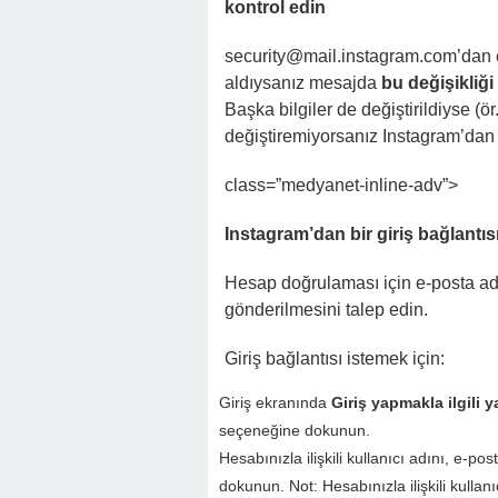
kontrol edin
security@mail.instagram.com
’dan 
aldıysanız mesajda
bu değişikliği 
Başka bilgiler de değiştirildiyse (ör
değiştiremiyorsanız Instagram’dan b
class=”medyanet-inline-adv”>
Instagram’dan bir giriş bağlantıs
Hesap doğrulaması için e-posta adr
gönderilmesini talep edin.
Giriş bağlantısı istemek için:
Giriş ekranında
Giriş yapmakla ilgili y
seçeneğine dokunun.
Hesabınızla ilişkili kullanıcı adını, e-p
dokunun. Not: Hesabınızla ilişkili kullan