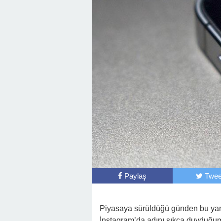
Paylaş
Twee
Piyasaya sürüldüğü günden bu yana
İnstagram’da adını sıkça duyduğum