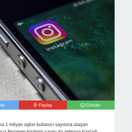
tle
Paylaş
Gönder
 1 milyarı aşkın kullanıcı sayısına ulaşan
uz fenomen kişilerin sayısı da artmaya başladı.