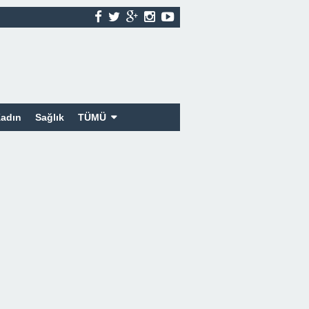
adın
Sağlık
TÜMÜ