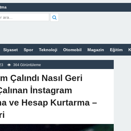
atma
leri Nelerdir?
tleri Nelerdir?
etleri Nelerdir?
Siyaset
Spor
Teknoloji
Otomobil
Magazin
Eğitim
K
tleri Nelerdir?
rt Bayan Sitesi
23
364 Görüntüleme
z
m Çalındı Nasıl Geri
Çalınan İnstagram
ma ve Hesap Kurtarma –
ri