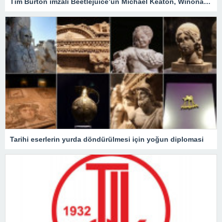
Tim Burton imzalı Beetlejuice’un Michael Keaton, Winona Ryder ve Jenna Ortega’lı devam filmi geliyor
Tarihi eserlerin yurda döndürülmesi için yoğun diplomasi