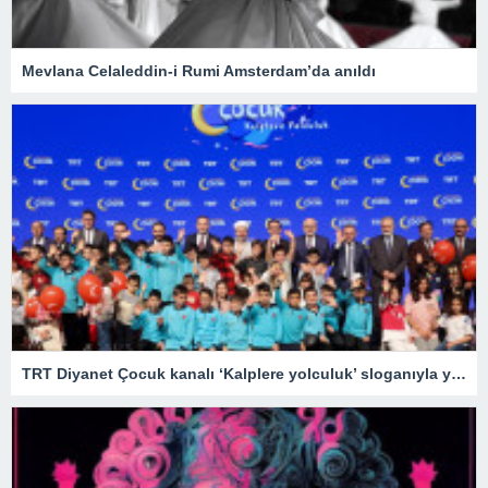
Mevlana Celaleddin-i Rumi Amsterdam’da anıldı
TRT Diyanet Çocuk kanalı ‘Kalplere yolculuk’ sloganıyla yayın hayatına başladı