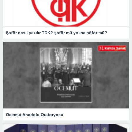
Şoför nasıl yazılır TDK? şoför mü yoksa şöför mü?
Ocemut Anadolu Oratoryosu