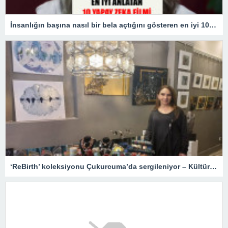
İnsanlığın başına nasıl bir bela açtığını gösteren en iyi 10 yapay zekâ filmi!
‘ReBirth’ koleksiyonu Çukurcuma’da sergileniyor – Kültür Sanat & Sinema