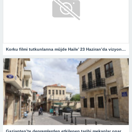
Korku filmi tutkunlarına müjde Haile’ 23 Haziran’da vizyonda
Gaziantep’te depremlerden etkilenen tarihi mekanlar onarıldı