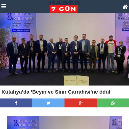
Kütahya’da ’Beyin ve Sinir Carrahisi’ne ödül