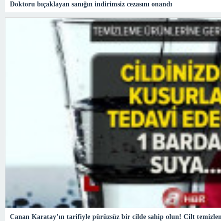
Doktoru bıçaklayan sanığın indirimsiz cezasını onandı
Canan Karatay’ın tarifiyle pürüzsüz bir cilde sahip olun! Cilt temiz