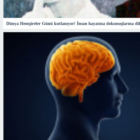
Dünya Hemşireler Günü kutlanıyor! İnsan hayatına dokunuşlarına dik