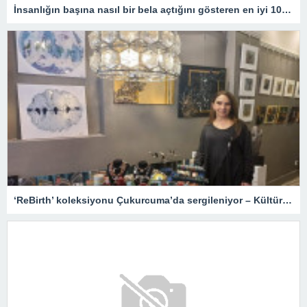
İnsanlığın başına nasıl bir bela açtığını gösteren en iyi 10 yapay zekâ filmi!
‘ReBirth’ koleksiyonu Çukurcuma’da sergileniyor – Kültür Sanat & Sinema