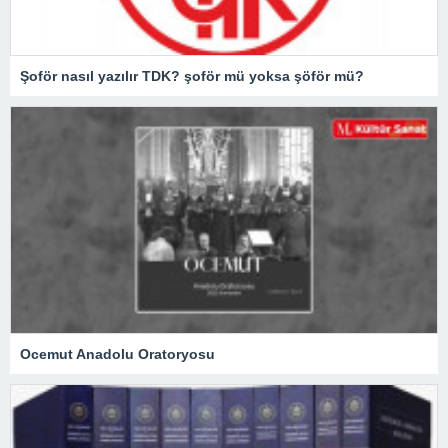
Şoför nasıl yazılır TDK? şoför mü yoksa şöför mü?
Ocemut Anadolu Oratoryosu