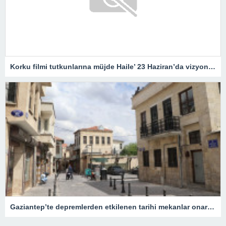
Korku filmi tutkunlarına müjde Haile’ 23 Haziran’da vizyonda
Gaziantep’te depremlerden etkilenen tarihi mekanlar onarıldı