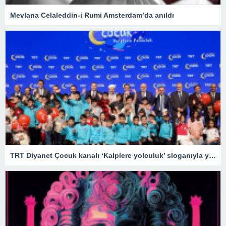
Mevlana Celaleddin-i Rumi Amsterdam’da anıldı
TRT Diyanet Çocuk kanalı ‘Kalplere yolculuk’ sloganıyla yayın hayatına başladı