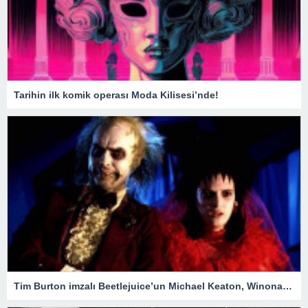
Tarihin ilk komik operası Moda Kilisesi’nde!
Tim Burton imzalı Beetlejuice’un Michael Keaton, Winona Ryder ve Jenna Ortega’lı devam filmi geliyor