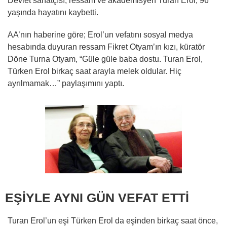
Devlet sanatçısı, ressam ve akademisyen Turan Erol, 96
yaşında hayatını kaybetti.
AA’nın haberine göre; Erol’un vefatını sosyal medya
hesabında duyuran ressam Fikret Otyam’ın kızı, küratör
Döne Turna Otyam, “Güle güle baba dostu. Turan Erol,
Türken Erol birkaç saat arayla melek oldular. Hiç
ayrılmamak…” paylaşımını yaptı.
EŞİYLE AYNI GÜN VEFAT ETTİ
Turan Erol’un eşi Türken Erol da eşinden birkaç saat önce,