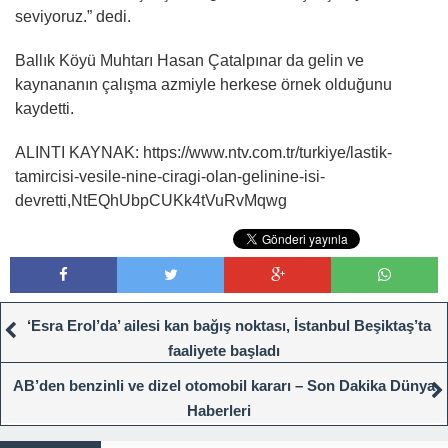
seviyoruz.” dedi.
Ballık Köyü Muhtarı Hasan Çatalpınar da gelin ve
kaynananın çalışma azmiyle herkese örnek olduğunu
kaydetti.
ALINTI KAYNAK: https://www.ntv.com.tr/turkiye/lastik-
tamircisi-vesile-nine-ciragi-olan-gelinine-isi-
devretti,NtEQhUbpCUKk4tVuRvMqwg
‘Esra Erol’da’ ailesi kan bağış noktası, İstanbul Beşiktaş’ta
faaliyete başladı
AB’den benzinli ve dizel otomobil kararı – Son Dakika Dünya
Haberleri