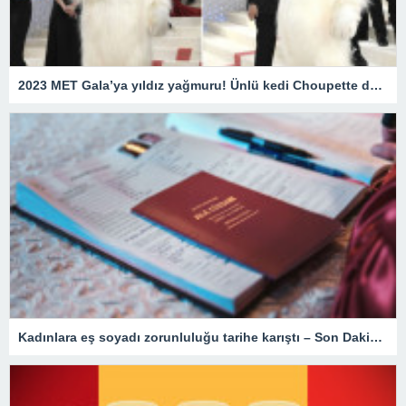
2023 MET Gala’ya yıldız yağmuru! Ünlü kedi Choupette de unutulmadı
Kadınlara eş soyadı zorunluluğu tarihe karıştı – Son Dakika Türkiye Haberleri