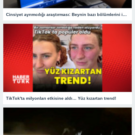
Cinsiyet ayrımcılığı araştırması: Beynin bazı bölümlerini inceltebiliyor
TikTok'ta milyonları etkisine aldı… Yüz kızartan trend!