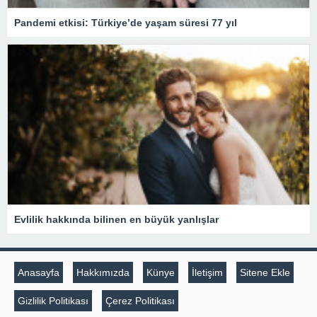
Pandemi etkisi: Türkiye’de yaşam süresi 77 yıl
Evlilik hakkında bilinen en büyük yanlışlar
Anasayfa
Hakkımızda
Künye
İletişim
Sitene Ekle
Gizlilik Politikası
Çerez Politikası