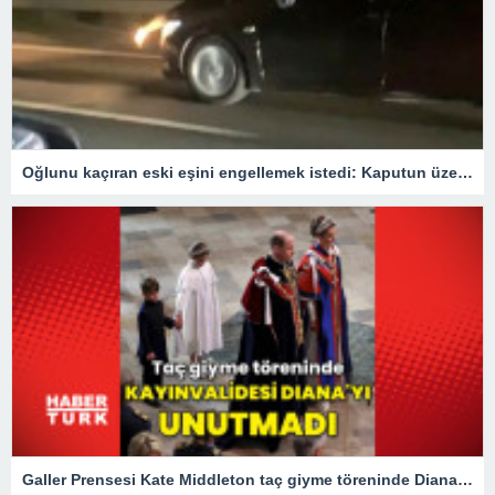
Oğlunu kaçıran eski eşini engellemek istedi: Kaputun üzerinde 40 km gitti
Galler Prensesi Kate Middleton taç giyme töreninde Diana'yı unutmadı