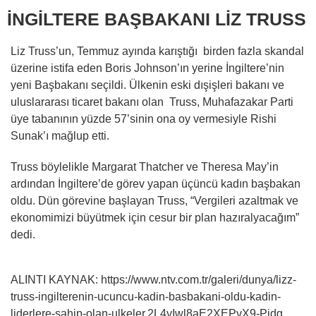
İNGİLTERE BAŞBAKANI LİZ TRUSS
Liz Truss’un, Temmuz ayında karıştığı birden fazla skandal
üzerine istifa eden Boris Johnson’ın yerine İngiltere’nin
yeni Başbakanı seçildi. Ülkenin eski dışişleri bakanı ve
uluslararası ticaret bakanı olan Truss, Muhafazakar Parti
üye tabanının yüzde 57’sinin ona oy vermesiyle Rishi
Sunak’ı mağlup etti.
Truss böylelikle Margarat Thatcher ve Theresa May’in
ardından İngiltere’de görev yapan üçüncü kadın başbakan
oldu. Dün görevine başlayan Truss, “Vergileri azaltmak ve
ekonomimizi büyütmek için cesur bir plan hazıralyacağım”
dedi.
ALINTI KAYNAK: https://www.ntv.com.tr/galeri/dunya/lizz-
truss-ingilterenin-ucuncu-kadin-basbakani-oldu-kadin-
liderlere-sahip-olan-ulkeler,2L4yIwl8aE2XEPvX9-Pidg