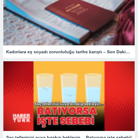
Kadınlara eş soyadı zorunluluğu tarihe karıştı – Son Dakika Türkiye Haberleri
Saç tellerinizi suya bırakıp bekleyin… Batıyorsa işte sebebi!