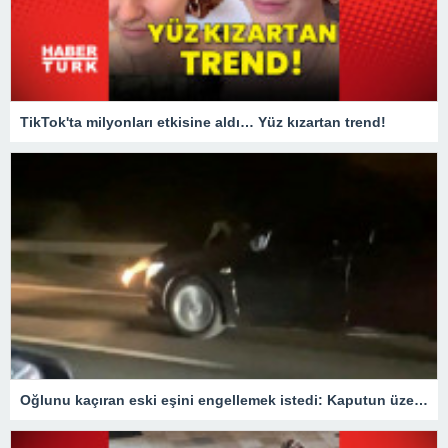
TikTok'ta milyonları etkisine aldı… Yüz kızartan trend!
Oğlunu kaçıran eski eşini engellemek istedi: Kaputun üzerinde 40 km gitti