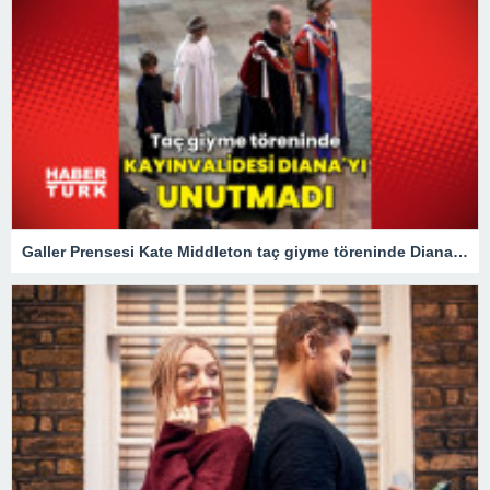
Galler Prensesi Kate Middleton taç giyme töreninde Diana'yı unutmadı