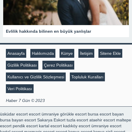
Evlilik hakkında bilinen en büyük yanlışlar
Anasayfa
Hakkımızda
Künye
İletişim
Sitene Ekle
Gizlilik Politikası
Çerez Politikası
Kullanıcı ve Gizlilik Sözleşmesi
Topluluk Kuralları
Veri Politikası
Haber 7 Gün © 2023
üsküdar escort
escort ümraniye
görükle escort
bursa escort bayan
bursa bayan escort
Sakarya Eskort
tuzla escort
ataehir escort
maltepe
escort
pendik escort
kartal escort
kadıköy escort
ümraniye escort
kartal escort
marmaris escort
escort konya
escort konya
şişli escort
,