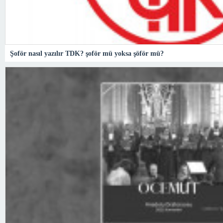
Şoför nasıl yazılır TDK? şoför mü yoksa şöför mü?