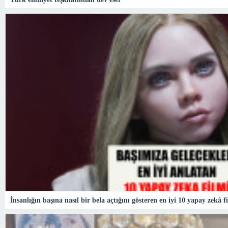
İnsanlığın başına nasıl bir bela açtığını gösteren en iyi 10 yapay zekâ f