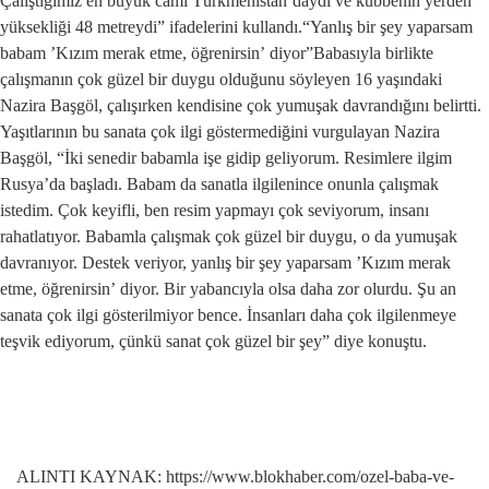
Çalıştığımız en büyük cami Türkmenistan’daydı ve kubbenin yerden
yüksekliği 48 metreydi” ifadelerini kullandı.“Yanlış bir şey yaparsam
babam ’Kızım merak etme, öğrenirsin’ diyor”Babasıyla birlikte
çalışmanın çok güzel bir duygu olduğunu söyleyen 16 yaşındaki
Nazira Başgöl, çalışırken kendisine çok yumuşak davrandığını belirtti.
Yaşıtlarının bu sanata çok ilgi göstermediğini vurgulayan Nazira
Başgöl, “İki senedir babamla işe gidip geliyorum. Resimlere ilgim
Rusya’da başladı. Babam da sanatla ilgilenince onunla çalışmak
istedim. Çok keyifli, ben resim yapmayı çok seviyorum, insanı
rahatlatıyor. Babamla çalışmak çok güzel bir duygu, o da yumuşak
davranıyor. Destek veriyor, yanlış bir şey yaparsam ’Kızım merak
etme, öğrenirsin’ diyor. Bir yabancıyla olsa daha zor olurdu. Şu an
sanata çok ilgi gösterilmiyor bence. İnsanları daha çok ilgilenmeye
teşvik ediyorum, çünkü sanat çok güzel bir şey” diye konuştu.
ALINTI KAYNAK: https://www.blokhaber.com/ozel-baba-ve-