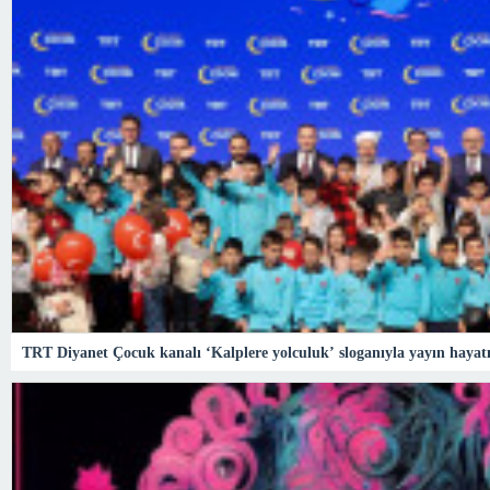
TRT Diyanet Çocuk kanalı ‘Kalplere yolculuk’ sloganıyla yayın hayat