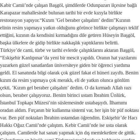
Kabir Camii’nde çalışan Başgöl, şimdilerde Odunpazarı ilçesine bağlı
Karapazar mahallesinde bulunan tarihi bir evde kızıyla birlikte
restorasyon yapıyor.“Kızım ’Gel beraber çalışalım’ dedim”Kızının
elinin resim yapmaya yatkın olduğunu görünce birlikte çalışmayı teklif
ettiğini, kızının da kendisini kırmadığını dile getiren Hüseyin Başgöl,
başka ülkelere de gidip birlikte nakkaşlık yaptıklarını belirtti.
Türkiye’de cami, türbe ve tarihi evlerde çalıştıklarını aktaran Başgöl,
“Eskişehir Kanlıpınar’da yeni bir mescit yapıldı. Oranın hat yazılarını
yazarken güzel sanatlardan üniversiteye giden bir öğrenci yardıma
geldi. El sanatında bilgi olarak çok güzel fakat el hüneri zayıftı. Benim
kızım da resim yapmaya çok meraklı, eli de yatkın olunca gönlüm
çekti, ’Kızım gel beraber çalışalım’ dedim. O da kırmadı Allah razı
olsun, beraber çalışıyoruz. Benim birinci ustam İbrahim Ünlürk,
İstanbul Topkapı Müzesi’nin süslemesinde ustabaşıydı. İlhamımı
oradan aldım. Fırçanın bir kullanma sistemi var, her işin bir püf noktası
var. Ben püf noktaları İbrahim ustamdan öğrendim. Eskişehir’de Hacı
Hakkı Oğuz Camii’nde çalıştım. Kebir Camii’nde ise usta olarak
çalıştım. Camilerde hat sanatı yapmak için dış memleketlere de gittik.