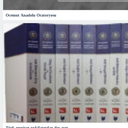
Ocemut Anadolu Oratoryosu
Türk emniyet teşkilatından dev eser