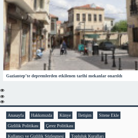
Gaziantep’te depremlerden etkilenen tarihi mekanlar onarıldı
Anasayfa
Hakkımızda
Künye
İletişim
Sitene Ekle
Gizlilik Politikası
Çerez Politikası
Kullanıcı ve Gizlilik Sözleşmesi
Topluluk Kuralları