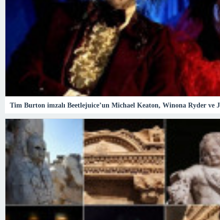
Tim Burton imzalı Beetlejuice’un Michael Keaton, Winona Ryder ve Je